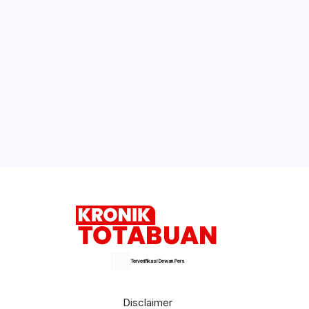
Gubernur Olly Ibadah Bersama Jemaat
GMIBM
Kotamobagu Masuk Nominator Anugerah
KASN
Selengkapnya
Terverifikasi Dewan Pers
Disclaimer