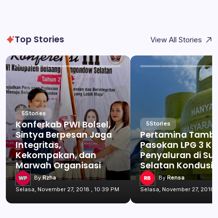
Top Stories
View All Stories
5
Stories
Konferkab PWI Bolsel,
5
Stories
Sintya Berpesan Jaga
Pertamina Tamb
Integritas,
Pasokan LPG 3 Kg
Kekompakan, dan
Penyaluran di Su
Marwah Organisasi
Selatan Kondusif
By
Rzha
By
Rensa
Selasa, November 27, 2018 , 10:39 PM
Selasa, November 27, 2018 ,