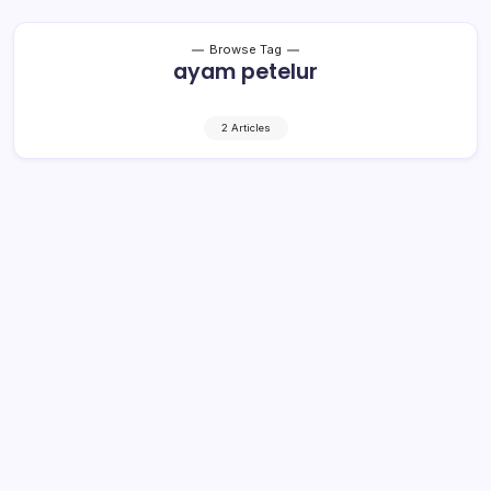
Browse Tag
ayam petelur
2 Articles
Poyowa Besar I Sentra Peternakan
Ayam Petelur
1 Min Read
By
Rensa
KOTAMOBAGU– Desa Poyowa Besar I, Kecamatan
Kotamobagu Selatan, merupakan salah satu sentra
peternakan ayam petelur di Kotamobagu. Sekretaris