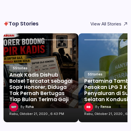
Top Stories
View All Stories
5
Stories
Anak Kadis Dishub
5
Stories
Bolsel Tercatat sebagai
Pertamina Tamb
Sopir Honorer, Diduga
Pasokan LPG 3 Kg
Tak Pernah Bertugas
Penyaluran di Su
Tiap Bulan Terima Gaji
Selatan Kondusif
By
Rzha
By
Rensa
Rabu, Oktober 21, 2020 , 6:43 PM
Rabu, Oktober 21, 2020 , 6: