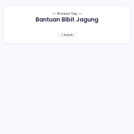
Browse Tag
Bantuan Bibit Jagung
1 Article
Bantuan Bibit Jagung untuk Petani
Terdampak Covid-19 Mulai
Menghasilkan
1 Min Read
By
Rensa
BOLMONG– Sejak Mei lalu Pemerintah Kabupaten