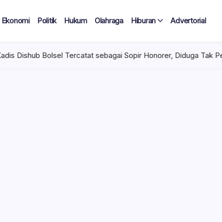
Ekonomi
Politik
Hukum
Olahraga
Hiburan
Advertorial
catat sebagai Sopir Honorer, Diduga Tak Pernah Bertugas Tiap Bul
 Tercatat
Diduga Tak
lan Terima
 mencuat di lingkungan
el). Kepala Dinas
n diduga mengangkat anak