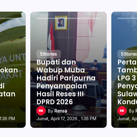
5
Stories
5
Storie
Bupati dan
Pert
okan
Wabup Muba
Tamb
Hadiri Paripurna
LPG 3
di
Penyampaian
Penya
latan
Hasil Reses III
Sulaw
DPRD 2026
Kond
By
Rensa
By
 1:36 PM
Jumat, April 17, 2026 , 1:36 PM
Jumat, Apr