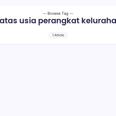
Browse Tag
atas usia perangkat kelurah
1 Article
Penegasan Pemkot Kotamobagu Tentang
 Usia Perangkat Kelurahan dan Desa
1 Min Read
AGU – Pemerintah terus memperkuat tata kelola pemerintahan 