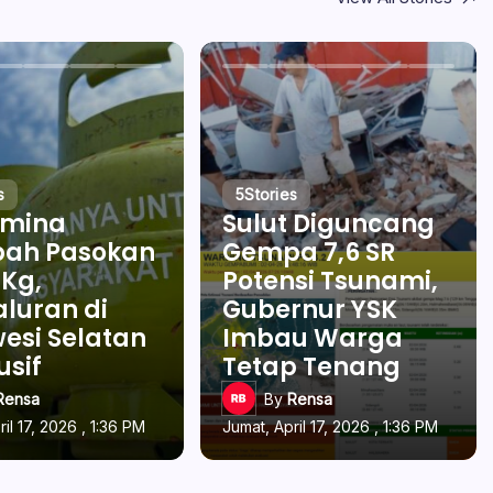
s
5
Stories
amina
Sulut Diguncang
ah Pasokan
Gempa 7,6 SR
 Kg,
Potensi Tsunami,
luran di
Gubernur YSK
esi Selatan
Imbau Warga
usif
Tetap Tenang
Rensa
By
Rensa
il 17, 2026 , 1:36 PM
Jumat, April 17, 2026 , 1:36 PM