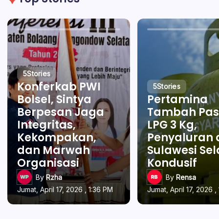
5
Stories
Konferkab PWI
5
Stories
Bolsel, Sintya
Pertamina
Berpesan Jaga
Tambah Pas
Integritas,
LPG 3 Kg,
Kekompakan,
Penyaluran 
dan Marwah
Sulawesi Se
Organisasi
Kondusif
By
Rzha
By
Rensa
Jumat, April 17, 2026 , 1:36 PM
Jumat, April 17, 2026 ,