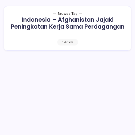
Browse Tag
Indonesia – Afghanistan Jajaki
Peningkatan Kerja Sama Perdagangan
1 Article
Indonesia – Afghanistan Jajaki
Peningkatan Kerja Sama
Perdagangan
1 Min Read
By
Rensa
Jakarta– Bertemu dengan Wakil Presiden (Wapres)