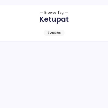
Browse Tag
Ketupat
3 Articles
jak Masyarakat Pererat Silaturahmi
sel) Hi. Iskandar Kamaru SPt, MSi Sabtu 29 April 2023,
 8 Syawal 1444 Hijriah, di Desa Milangodaa Barat…