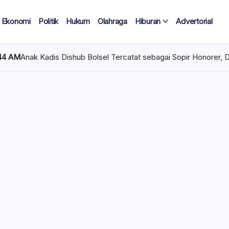
Ekonomi
Politik
Hukum
Olahraga
Hiburan
Advertorial
ub Bolsel Tercatat sebagai Sopir Honorer, Diduga Tak Pernah Bert
 Tercatat
Diduga Tak
lan Terima
 mencuat di lingkungan
el). Kepala Dinas
n diduga mengangkat anak