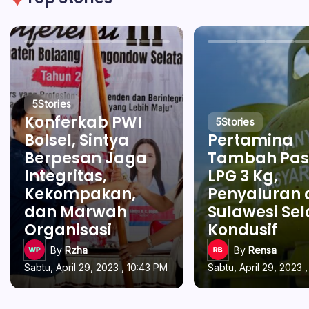
5
Stories
Konferkab PWI
5
Stories
Bolsel, Sintya
Pertamina
Berpesan Jaga
Tambah Pas
Integritas,
LPG 3 Kg,
Kekompakan,
Penyaluran 
dan Marwah
Sulawesi Se
Organisasi
Kondusif
By
Rzha
By
Rensa
Sabtu, April 29, 2023 , 10:43 PM
Sabtu, April 29, 2023 