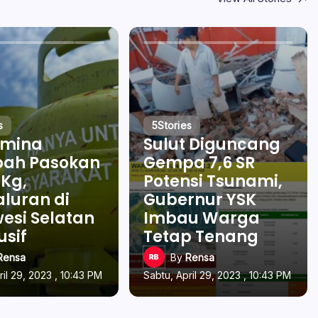
s
5
Stories
amina
Sulut Diguncang
ah Pasokan
Gempa 7,6 SR
 Kg,
Potensi Tsunami,
luran di
Gubernur YSK
esi Selatan
Imbau Warga
usif
Tetap Tenang
Rensa
By
Rensa
ril 29, 2023 , 10:43 PM
Sabtu, April 29, 2023 , 10:43 PM