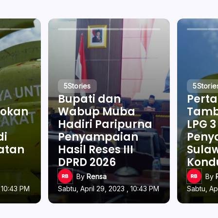
5
Stories
5
Storie
Bupati dan
Pert
okan
Wabup Muba
Tamb
Hadiri Paripurna
LPG 3
di
Penyampaian
Penya
latan
Hasil Reses III
Sulaw
DPRD 2026
Kond
By
Rensa
By
, 10:43 PM
Sabtu, April 29, 2023 , 10:43 PM
Sabtu, Ap