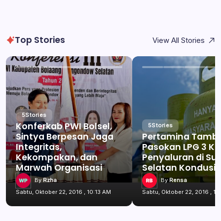
Top Stories
View All Stories
5
Stories
Konferkab PWI Bolsel,
5
Stories
Sintya Berpesan Jaga
Pertamina Tamb
Integritas,
Pasokan LPG 3 Kg
Kekompakan, dan
Penyaluran di Su
Marwah Organisasi
Selatan Kondusif
By
Rzha
By
Rensa
Sabtu, Oktober 22, 2016 , 10:13 AM
Sabtu, Oktober 22, 2016 , 10