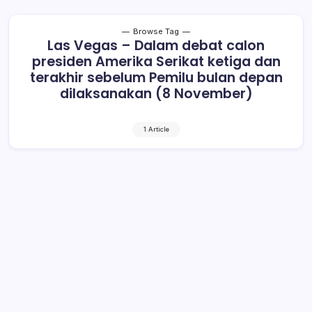
Browse Tag
Las Vegas – Dalam debat calon
presiden Amerika Serikat ketiga dan
terakhir sebelum Pemilu bulan depan
dilaksanakan (8 November)
1 Article
Hillary: Trump Berbahaya dan
“Boneka” Rusia
3 Min Read
By
Rensa