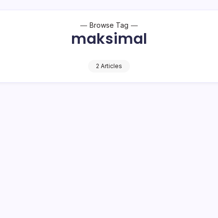
Browse Tag
maksimal
2 Articles
lsel, Tempat Pelayanan Publik Wajib Siapk
 Pencuci Tangan, Protokol Kesehatan
apkan
1 Min Read
o Bambuena