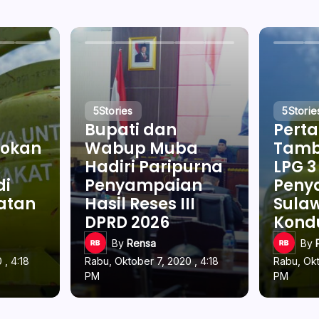
5
Stories
5
Storie
Bupati dan
Pert
okan
Wabup Muba
Tamb
Hadiri Paripurna
LPG 3
di
Penyampaian
Penya
latan
Hasil Reses III
Sulaw
DPRD 2026
Kond
By
Rensa
By
 , 4:18
Rabu, Oktober 7, 2020 , 4:18
Rabu, Okt
PM
PM