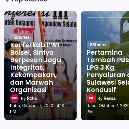
5
Stories
Konferkab PWI
5
Stories
Bolsel, Sintya
Pertamina
Berpesan Jaga
Tambah Pas
Integritas,
LPG 3 Kg,
Kekompakan,
Penyaluran 
dan Marwah
Sulawesi Se
Organisasi
Kondusif
By
Rzha
By
Rensa
Rabu, Oktober 7, 2020 , 4:18
Rabu, Oktober 7, 2020
PM
PM