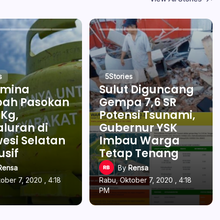
s
5
Stories
amina
Sulut Diguncang
ah Pasokan
Gempa 7,6 SR
 Kg,
Potensi Tsunami,
luran di
Gubernur YSK
esi Selatan
Imbau Warga
usif
Tetap Tenang
Rensa
By
Rensa
ober 7, 2020 , 4:18
Rabu, Oktober 7, 2020 , 4:18
PM