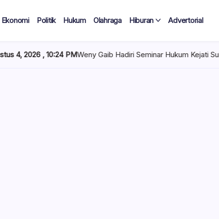
Ekonomi
Politik
Hukum
Olahraga
Hiburan
Advertorial
PM
Weny Gaib Hadiri Seminar Hukum Kejati Sulut, Soroti Penindak
 Tercatat
Diduga Tak
lan Terima
 mencuat di lingkungan
el). Kepala Dinas
n diduga mengangkat anak