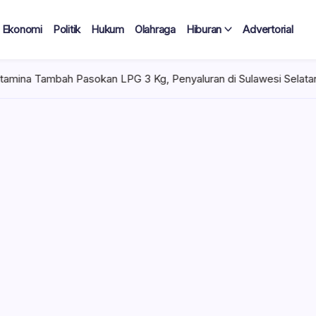
Ekonomi
Politik
Hukum
Olahraga
Hiburan
Advertorial
 LPG 3 Kg, Penyaluran di Sulawesi Selatan Kondusif
Selasa,
 Tercatat
Diduga Tak
lan Terima
 mencuat di lingkungan
el). Kepala Dinas
n diduga mengangkat anak