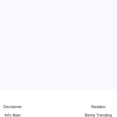
Kamis, November 27, 2025 , 4:1
t Tinjau Pembangunan Kawasan Relokasi di
ut) Yulius Selvanus Komaling (YSK), Sabtu, 28 Juni 2025, melaku
mur, Kabupaten Bolaang Mongondow Selatan…
Sabtu, Juni 28, 2025 , 7:4
Disclaimer
Redaksi
Info Iklan
Berita Trending