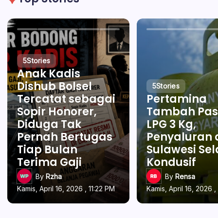
5
Stories
Anak Kadis
Dishub Bolsel
5
Stories
Tercatat sebagai
Pertamina
Sopir Honorer,
Tambah Pas
Diduga Tak
LPG 3 Kg,
Pernah Bertugas
Penyaluran 
Tiap Bulan
Sulawesi Se
Terima Gaji
Kondusif
By
Rzha
By
Rensa
Kamis, April 16, 2026 , 11:22 PM
Kamis, April 16, 2026 ,