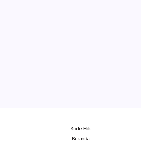
Weny Gaib Hadiri Seminar Hukum
Kejati Sulut, Soroti Penindakan Korupsi
1 PM
Pertambangan dan Kejahatan
Lingkungan
Selengkapnya
kan
2 PM
Kode Etik
Beranda