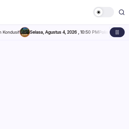
 Agustus 4, 2026 , 10:50 PM
Polisi Belum Beri Penjelasan Soal Pe