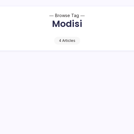
Browse Tag
Modisi
4 Articles
h Oikumene 2026 di Huntap Modisi, Bupati
dar Tekankan Persatuan dan Harapan
2 Min Read
 kroniktotabuan.com – Pemerintah Kabupaten Bolaang Mongon