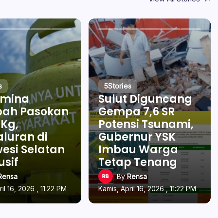
s
5
Stories
amina
Sulut Diguncang
ah Pasokan
Gempa 7,6 SR
 Kg,
Potensi Tsunami,
luran di
Gubernur YSK
esi Selatan
Imbau Warga
usif
Tetap Tenang
Rensa
By
Rensa
il 16, 2026 , 11:22 PM
Kamis, April 16, 2026 , 11:22 PM