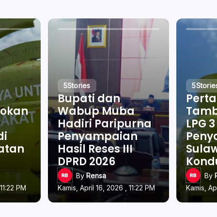
5
Stories
5
Storie
Bupati dan
Pert
okan
Wabup Muba
Tamb
Hadiri Paripurna
LPG 3
di
Penyampaian
Penya
latan
Hasil Reses III
Sulaw
DPRD 2026
Kond
By
Rensa
By
 11:22 PM
Kamis, April 16, 2026 , 11:22 PM
Kamis, Apr