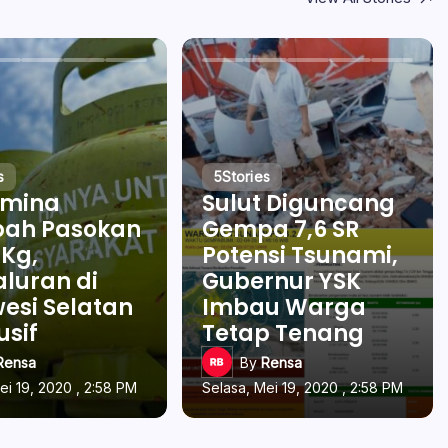
s
5
Stories
amina
Sulut Diguncang
ah Pasokan
Gempa 7,6 SR
 Kg,
Potensi Tsunami,
luran di
Gubernur YSK
esi Selatan
Imbau Warga
usif
Tetap Tenang
Rensa
By
Rensa
ei 19, 2020 , 2:58 PM
Selasa, Mei 19, 2020 , 2:58 PM