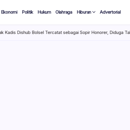
Ekonomi
Politik
Hukum
Olahraga
Hiburan
Advertorial
l Tercatat sebagai Sopir Honorer, Diduga Tak Pernah Bertugas Ti
 Tercatat
Diduga Tak
lan Terima
 mencuat di lingkungan
el). Kepala Dinas
n diduga mengangkat anak