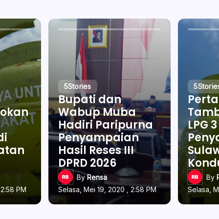
5
Stories
5
Storie
Bupati dan
Pert
okan
Wabup Muba
Tamb
Hadiri Paripurna
LPG 3
di
Penyampaian
Penya
latan
Hasil Reses III
Sulaw
DPRD 2026
Kond
By
Rensa
By
, 2:58 PM
Selasa, Mei 19, 2020 , 2:58 PM
Selasa, M