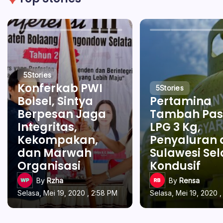
5
Stories
Konferkab PWI
5
Stories
Bolsel, Sintya
Pertamina
Berpesan Jaga
Tambah Pas
Integritas,
LPG 3 Kg,
Kekompakan,
Penyaluran 
dan Marwah
Sulawesi Se
Organisasi
Kondusif
By
Rzha
By
Rensa
Selasa, Mei 19, 2020 , 2:58 PM
Selasa, Mei 19, 2020 