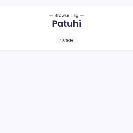
Browse Tag
Patuhi
1 Article
la Kemenag Bolmong Tegaskan ASN Patuh
an Menteri Agama
1 Min Read
o Bambuena
 – Kepala Kantor Kementerian Agama Kabupaten Bolmong, Muh