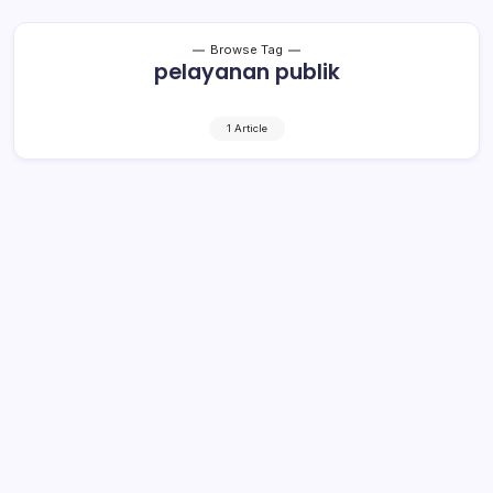
Browse Tag
pelayanan publik
1 Article
Ombudsman RI Tetapkan Polres
Muba Peringkat 1 Kepatuhan Opini
Pelayanan Publik 2024
1 Min Read
By
Rzha
MUSI BANYUASIN, kroniktotabuan.com – Polres Musi
Banyuasin (Muba) dinobatkan oleh Ombudsman RI