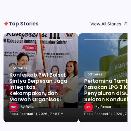
Top Stories
View All Stories
5
Stories
Konferkab PWI Bolsel,
5
Stories
Sintya Berpesan Jaga
Pertamina Tamb
Integritas,
Pasokan LPG 3 Kg
Kekompakan, dan
Penyaluran di Su
Marwah Organisasi
Selatan Kondusif
By
Rzha
By
Rensa
Rabu, Februari 11, 2026 , 7:48 PM
Rabu, Februari 11, 2026 , 7: