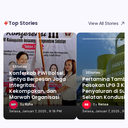
Top Stories
View All Stories
5
Stories
Konferkab PWI Bolsel,
5
Stories
Sintya Berpesan Jaga
Pertamina Tamb
Integritas,
Pasokan LPG 3 Kg
Kekompakan, dan
Penyaluran di Su
Marwah Organisasi
Selatan Kondusif
By
Rzha
By
Rensa
Selasa, Januari 7, 2025 , 9:18 PM
Selasa, Januari 7, 2025 , 9: