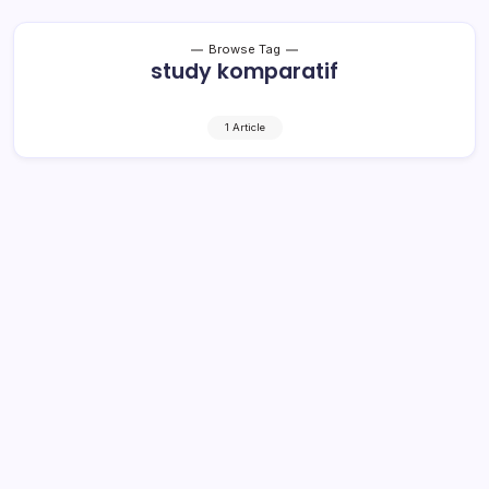
Browse Tag
study komparatif
1 Article
Komitmen Tingkatkan Manajemen
ASN, Sekda Muba Sambangi BKD
Jawa Barat
2 Min Read
By
Rzha
MUSI BANYUASIN, kroniktotabuan.com – Pemerintah
Kabupaten Musi Banyuasin (Muba) menggelar study