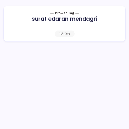
Browse Tag
surat edaran mendagri
1 Article
Mendagri Larang Kepala Daerah dan
ASN Gelar Open House
1 Min Read
By
Rensa
JAKARTA – Seluruh kepala daerah dan jajaran ASN
dilarang menggelar open house pada perayaan Idul Fitri
1442 Hijriyah. Larangan itu dituangkan dalam Surat Edaran