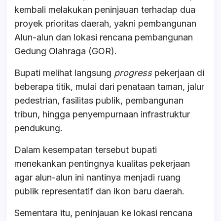
b
A
d
kembali melakukan peninjauan terhadap dua
o
p
s
proyek prioritas daerah, yakni pembangunan
o
p
Alun-alun dan lokasi rencana pembangunan
k
Gedung Olahraga (GOR).
Bupati melihat langsung
progress
pekerjaan di
beberapa titik, mulai dari penataan taman, jalur
pedestrian, fasilitas publik, pembangunan
tribun, hingga penyempurnaan infrastruktur
pendukung.
Dalam kesempatan tersebut bupati
menekankan pentingnya kualitas pekerjaan
agar alun-alun ini nantinya menjadi ruang
publik representatif dan ikon baru daerah.
Sementara itu, peninjauan ke lokasi rencana