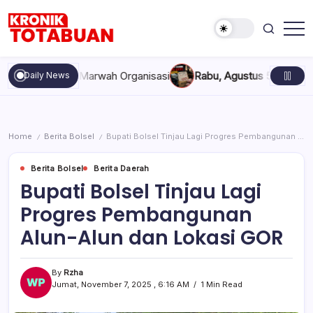
Skip
to
content
Berita
Kronik
Terkini
Totabuan
hari
kan, dan Marwah Organisasi
Rabu, Agustus 5, 2026 , 11:44 AM
Daily News
ini
Kronik
Totabuan
Home
Berita Bolsel
Bupati Bolsel Tinjau Lagi Progres Pembangunan Alun-Alun dan Lokasi GOR
/
/
Berita Bolsel
Berita Daerah
Bupati Bolsel Tinjau Lagi
Progres Pembangunan
Alun-Alun dan Lokasi GOR
By
Rzha
Jumat, November 7, 2025 , 6:16 AM
1 Min Read