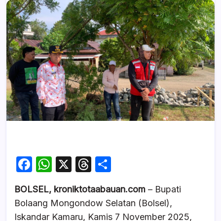
F
W
X
T
S
a
h
hr
h
BOLSEL, kroniktotaabauan.com
– Bupati
c
at
e
ar
Bolaang Mongondow Selatan (Bolsel),
e
s
a
e
Iskandar Kamaru, Kamis 7 November 2025,