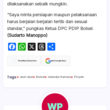
dilaksanakan sebaik mungkin.
“Saya minta persiapan maupun pelaksanaan
harus berjalan berjalan tertib dan sesuai
standar,” pungkas Ketua DPC PDIP Bolsel.
(Sudarto Manoppo)
F
W
X
T
S
a
h
hr
h
c
at
e
ar
Terverifikasi Dewan Pers
Ikuti di Google News
e
s
a
e
b
A
d
Tags:
alun-alun
Bolsel
Iskandar Kamaru
Proyek
o
p
s
o
p
k