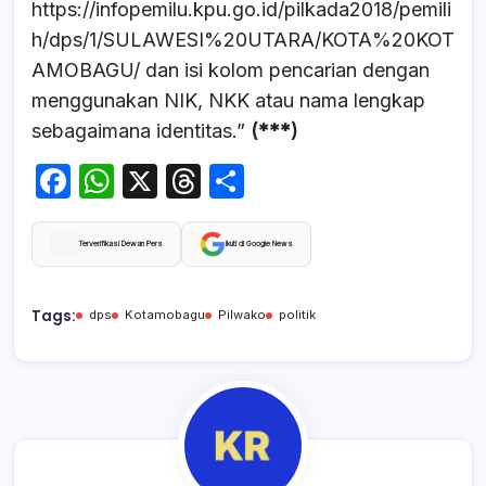
https://infopemilu.kpu.go.id/pilkada2018/pemili
h/dps/1/SULAWESI%20UTARA/KOTA%20KOT
AMOBAGU/ dan isi kolom pencarian dengan
menggunakan NIK, NKK atau nama lengkap
sebagaimana identitas.”
(***)
F
W
X
T
S
a
h
hr
h
c
at
e
ar
Terverifikasi Dewan Pers
Ikuti di Google News
e
s
a
e
b
A
d
Tags:
dps
Kotamobagu
Pilwako
politik
o
p
s
o
p
k