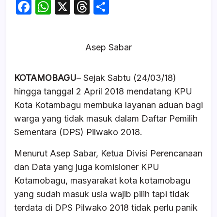
F
W
X
T
S
a
h
hr
h
c
at
e
ar
Asep Sabar
e
s
a
e
b
A
d
KOTAMOBAGU
– Sejak Sabtu (24/03/18)
o
p
s
hingga tanggal 2 April 2018 mendatang KPU
o
p
Kota Kotambagu membuka layanan aduan bagi
k
warga yang tidak masuk dalam Daftar Pemilih
Sementara (DPS) Pilwako 2018.
Menurut Asep Sabar, Ketua Divisi Perencanaan
dan Data yang juga komisioner KPU
Kotamobagu, masyarakat kota kotamobagu
yang sudah masuk usia wajib pilih tapi tidak
terdata di DPS Pilwako 2018 tidak perlu panik