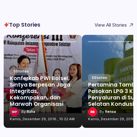
Top Stories
View All Stories
5
Stories
Konferkab PWI Bolsel,
5
Stories
Sintya Berpesan Jaga
Pertamina Tamb
Integritas,
Pasokan LPG 3 Kg
Kekompakan, dan
Penyaluran di Su
Marwah Organisasi
Selatan Kondusif
By
Rzha
By
Rensa
Kamis, Desember 29, 2016 , 10:22 AM
Kamis, Desember 29, 2016 ,