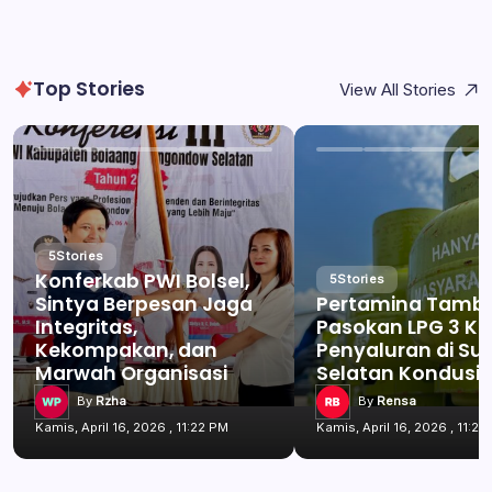
Top Stories
View All Stories
5
Stories
Konferkab PWI Bolsel,
5
Stories
Sintya Berpesan Jaga
Pertamina Tamb
Integritas,
Pasokan LPG 3 Kg
Kekompakan, dan
Penyaluran di Su
Marwah Organisasi
Selatan Kondusif
By
Rzha
By
Rensa
Kamis, April 16, 2026 , 11:22 PM
Kamis, April 16, 2026 , 11:22