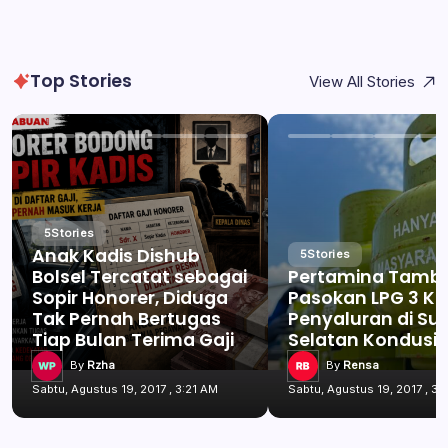
Top Stories
View All Stories
5
Stories
Anak Kadis Dishub
5
Stories
Bolsel Tercatat sebagai
Pertamina Tamb
Sopir Honorer, Diduga
Pasokan LPG 3 Kg
Tak Pernah Bertugas
Penyaluran di Su
Tiap Bulan Terima Gaji
Selatan Kondusif
By
Rzha
By
Rensa
Sabtu, Agustus 19, 2017 , 3:21 AM
Sabtu, Agustus 19, 2017 , 3: