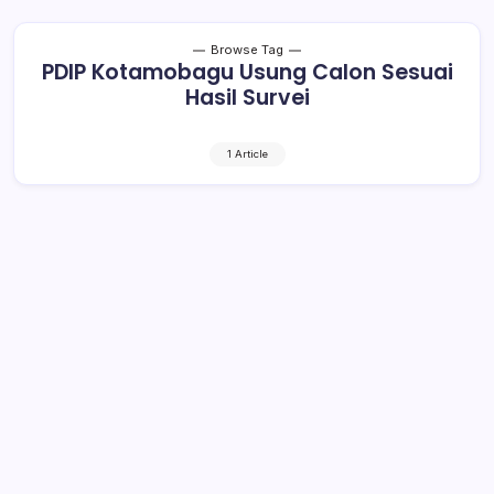
Browse Tag
PDIP Kotamobagu Usung Calon Sesuai
Hasil Survei
1 Article
PDIP Kotamobagu Usung Calon
Sesuai Hasil Survei
1 Min Read
By
Retho Bambuena
KOTAMOBAGU- Pendaftaran bakal calon Walikota dan
Wakil Walikota Kotamobagu segera dibuka PDIP.