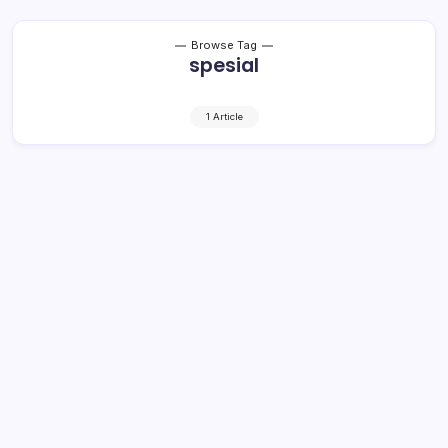
Browse Tag
spesial
1 Article
Kado Spesial HUT ke-76 RI untuk
Pejabat Bolmong, Bupati Segera Isi 13
Jabatan Kosong
1 Min Read
By
Rensa
KRONIK TOTABUAN – Bupati Yasti Soepredjo
Mokoagow punya kado spesial HUT ke-76