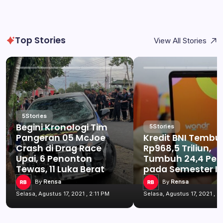
Top Stories
View All Stories
5
Stories
Begini Kronologi Tim
5
Stories
Pangeran 05 McJoe
Kredit BNI Tembu
Crash di Drag Race
Rp968,5 Triliun,
Upai, 6 Penonton
Tumbuh 24,4 Per
Tewas, 11 Luka Berat
pada Semester I 
By
Rensa
By
Rensa
Selasa, Agustus 17, 2021 , 2:11 PM
Selasa, Agustus 17, 2021 , 2