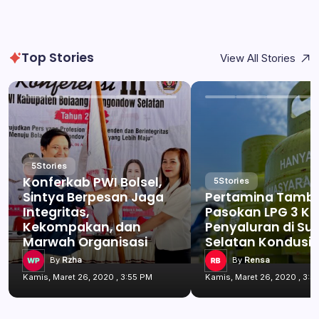
Top Stories
View All Stories
5
Stories
Konferkab PWI Bolsel,
5
Stories
Sintya Berpesan Jaga
Pertamina Tamb
Integritas,
Pasokan LPG 3 Kg
Kekompakan, dan
Penyaluran di Su
Marwah Organisasi
Selatan Kondusif
By
Rzha
By
Rensa
Kamis, Maret 26, 2020 , 3:55 PM
Kamis, Maret 26, 2020 , 3:5