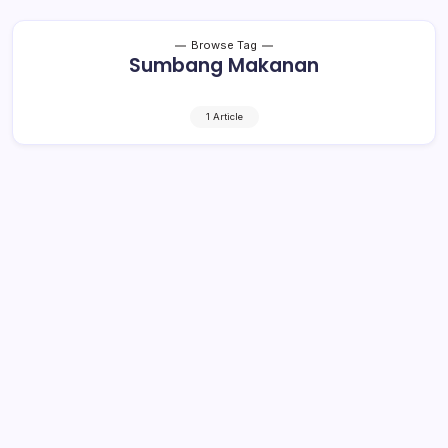
Browse Tag
Sumbang Makanan
1 Article
Support Tim Covid-19 di RSUD
Kotamobagu, Pelaku Usaha dan
Warga Sumbang Logistik Medik Serta
Paket Makanan
1 Min Read
By
Rensa
KOTAMOBAGU- Sejumlah pelaku usaha dan warga di