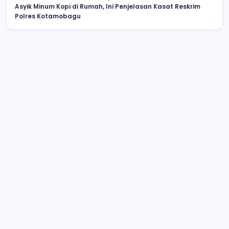
Asyik Minum Kopi di Rumah, Ini Penjelasan Kasat Reskrim
Polres Kotamobagu
Drag Race di Upai Makan Korban, 16
Orang Jadi Korban, Enam Meninggal
Dunia