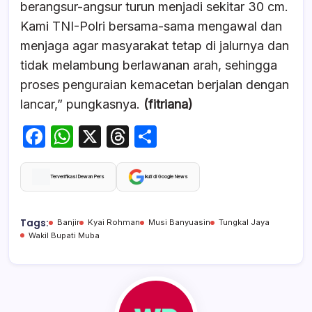
berangsur-angsur turun menjadi sekitar 30 cm.
Kami TNI-Polri bersama-sama mengawal dan
menjaga agar masyarakat tetap di jalurnya dan
tidak melambung berlawanan arah, sehingga
proses penguraian kemacetan berjalan dengan
lancar,” pungkasnya.
(fitriana)
F
W
X
T
S
a
h
hr
h
c
at
e
ar
Terverifikasi Dewan Pers
Ikuti di Google News
e
s
a
e
b
A
d
Tags:
Banjir
Kyai Rohman
Musi Banyuasin
Tungkal Jaya
Wakil Bupati Muba
o
p
s
o
p
k