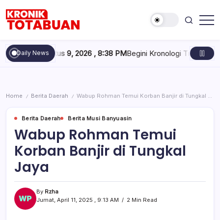
Skip
to
content
Berita
Kronik
Terkini
Totabuan
hari
, Agustus 9, 2026 , 8:38 PM
Begini Kronologi Tim Pangeran 05 M
Daily News
ini
Kronik
Totabuan
Home
Berita Daerah
Wabup Rohman Temui Korban Banjir di Tungkal Jaya
/
/
Berita Daerah
Berita Musi Banyuasin
Wabup Rohman Temui
Korban Banjir di Tungkal
Jaya
By
Rzha
Jumat, April 11, 2025 , 9:13 AM
2 Min Read