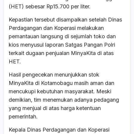
o
p
s
(HET) sebesar Rp15.700 per liter.
o
p
Kepastian tersebut disampaikan setelah Dinas
k
Perdagangan dan Koperasi melakukan
pemantauan langsung di sejumlah toko dan
kios menyusul laporan Satgas Pangan Polri
terkait dugaan penjualan MinyaKita di atas
HET.
Hasil pengecekan menunjukkan stok
MinyaKita di Kotamobagu masih aman dan
mencukupi kebutuhan masyarakat. Meski
demikian, tim menemukan adanya pedagang
yang menjual di atas harga ketentuan
pemerintah.
Kepala Dinas Perdagangan dan Koperasi