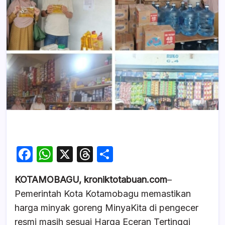
F
W
X
T
S
a
h
hr
h
KOTAMOBAGU, kroniktotabuan.com
–
c
at
e
ar
Pemerintah Kota Kotamobagu memastikan
e
s
a
e
harga minyak goreng MinyaKita di pengecer
b
A
d
resmi masih sesuai Harga Eceran Tertinggi