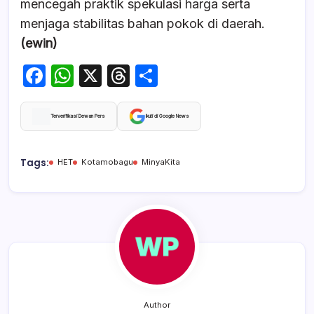
mencegah praktik spekulasi harga serta
menjaga stabilitas bahan pokok di daerah.
(ewin)
F
W
X
T
S
a
h
hr
h
c
at
e
ar
Terverifikasi Dewan Pers
Ikuti di Google News
e
s
a
e
b
A
d
Tags:
HET
Kotamobagu
MinyaKita
o
p
s
o
p
k
Author