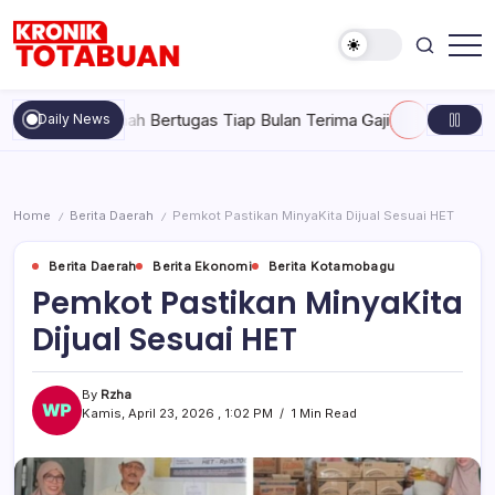
Skip
to
content
Berita
Kronik
Terkini
Totabuan
hari
 Tak Pernah Bertugas Tiap Bulan Terima Gaji
Rabu, Agustus 5
Daily News
ini
Kronik
Totabuan
Home
Berita Daerah
Pemkot Pastikan MinyaKita Dijual Sesuai HET
/
/
Berita Daerah
Berita Ekonomi
Berita Kotamobagu
Pemkot Pastikan MinyaKita
Dijual Sesuai HET
By
Rzha
Kamis, April 23, 2026 , 1:02 PM
1 Min Read