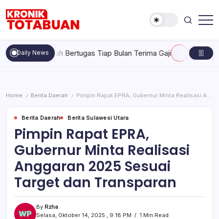
Skip
to
content
Berita
Kronik
Terkini
Totabuan
hari
ak Pernah Bertugas Tiap Bulan Terima Gaji
Rabu, Agustus 5, 
Daily News
ini
Kronik
Totabuan
Home
Berita Daerah
Pimpin Rapat EPRA, Gubernur Minta Realisasi Anggaran 2025 Sesuai Target dan Transparan
/
/
Berita Daerah
Berita Sulawesi Utara
Pimpin Rapat EPRA,
Gubernur Minta Realisasi
Anggaran 2025 Sesuai
Target dan Transparan
By
Rzha
Selasa, Oktober 14, 2025 , 9:18 PM
1 Min Read