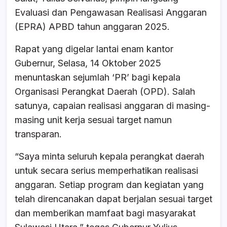
e
s
a
e
Evaluasi dan Pengawasan Realisasi Anggaran
b
A
d
(EPRA) APBD tahun anggaran 2025.
o
p
s
Rapat yang digelar lantai enam kantor
o
p
Gubernur, Selasa, 14 Oktober 2025
k
menuntaskan sejumlah ‘PR’ bagi kepala
Organisasi Perangkat Daerah (OPD). Salah
satunya, capaian realisasi anggaran di masing-
masing unit kerja sesuai target namun
transparan.
“Saya minta seluruh kepala perangkat daerah
untuk secara serius memperhatikan realisasi
anggaran. Setiap program dan kegiatan yang
telah direncanakan dapat berjalan sesuai target
dan memberikan mamfaat bagi masyarakat