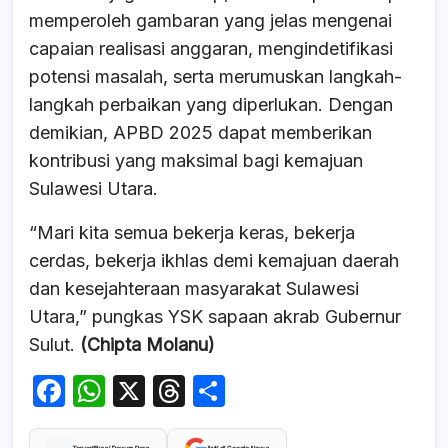
memperoleh gambaran yang jelas mengenai
capaian realisasi anggaran, mengindetifikasi
potensi masalah, serta merumuskan langkah-
langkah perbaikan yang diperlukan. Dengan
demikian, APBD 2025 dapat memberikan
kontribusi yang maksimal bagi kemajuan
Sulawesi Utara.
“Mari kita semua bekerja keras, bekerja
cerdas, bekerja ikhlas demi kemajuan daerah
dan kesejahteraan masyarakat Sulawesi
Utara,” pungkas YSK sapaan akrab Gubernur
Sulut.
(Chipta Molanu)
F
W
X
T
S
a
h
hr
h