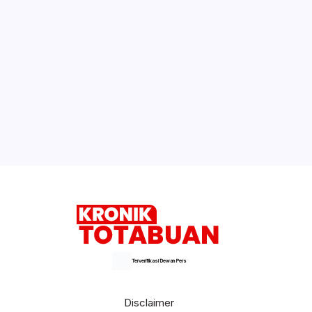
DPRD Bolsel Kunker di Kemenhut dan
Lingkungan Hidup RI
Pj. Walikota Kotamobagu Irup Upacara
Peringatan Hari OTDA, Hari Kartini serta
Apel Korpri Pemkot Kotamobagu
Selengkapnya
Terverifikasi Dewan Pers
Disclaimer