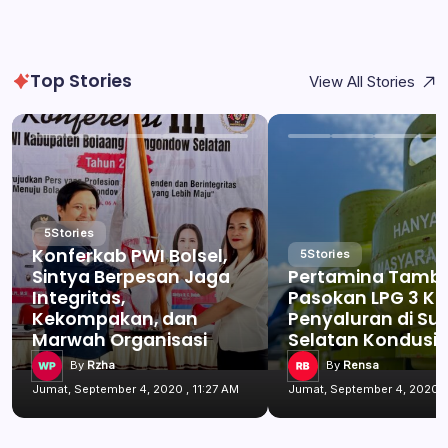
Top Stories
View All Stories
5
Stories
Konferkab PWI Bolsel,
5
Stories
Sintya Berpesan Jaga
Pertamina Tamb
Integritas,
Pasokan LPG 3 Kg
Kekompakan, dan
Penyaluran di Su
Marwah Organisasi
Selatan Kondusif
By
Rzha
By
Rensa
Jumat, September 4, 2020 , 11:27 AM
Jumat, September 4, 2020 , 