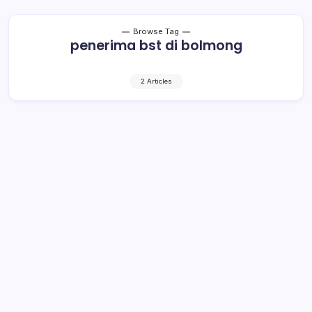
Browse Tag
penerima bst di bolmong
2 Articles
Penerima BST di Bolmong Bertambah
1.517
1 Min Read
By
Rensa
BOLMONG- 10.224 penerima Bantuan Sosial Tunai (BST)
tahap IV dan V di Kabupaten Bolaang Mongondow
(Bolmong), mulai menerima kucuran dana sebesar