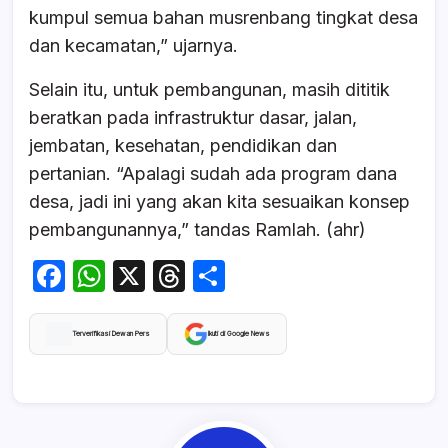
kumpul semua bahan musrenbang tingkat desa
dan kecamatan,” ujarnya.
Selain itu, untuk pembangunan, masih dititik
beratkan pada infrastruktur dasar, jalan,
jembatan, kesehatan, pendidikan dan
pertanian. “Apalagi sudah ada program dana
desa, jadi ini yang akan kita sesuaikan konsep
pembangunannya,” tandas Ramlah. (ahr)
F
W
X
T
S
a
h
hr
h
c
at
e
ar
Terverifikasi Dewan Pers
Ikuti di Google News
e
s
a
e
b
A
d
o
p
s