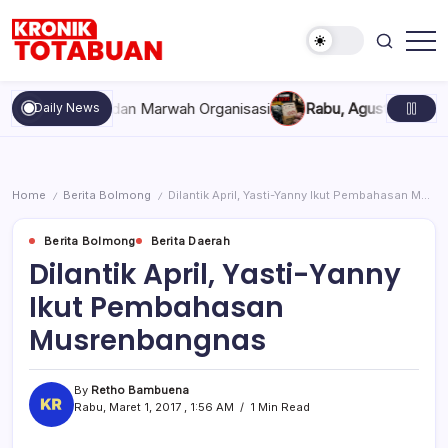
Skip
to
content
Berita
Kronik
Terkini
Totabuan
hari
kompakan, dan Marwah Organisasi
Rabu, Agustus 5, 2026 , 11
Daily News
ini
Kronik
Totabuan
Home
Berita Bolmong
Dilantik April, Yasti-Yanny Ikut Pembahasan Musrenbangnas
/
/
Berita Bolmong
Berita Daerah
Dilantik April, Yasti-Yanny
Ikut Pembahasan
Musrenbangnas
By
Retho Bambuena
Rabu, Maret 1, 2017 , 1:56 AM
1 Min Read