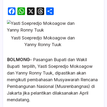
F
W
X
T
S
a
h
hr
h
c
at
e
ar
e
s
a
e
Yasti Soepredjo Mokoagow dan
b
A
d
Yanny Ronny Tuuk
o
p
s
o
p
BOLMONG
– Pasangan Bupati dan Wakil
k
Bupati terpilih, Yasti Soepredjo Mokoagow
dan Yanny Ronny Tuuk, dipastikan akan
mengikuti pembahasan Musyawarah Rencana
Pembangunan Nasional (Musrenbangnas) di
Jakarta jika pelantikan dilaksanakan April
mendatang.