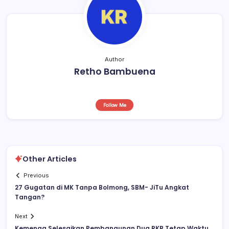
o
p
k
Author
Retho Bambuena
Follow Me
Other Articles
Previous
27 Gugatan di MK Tanpa Bolmong, SBM- JiTu Angkat
Tangan?
Next
Kemenag Selesaikan Pembangunan Dua RKB Tetap Waktu