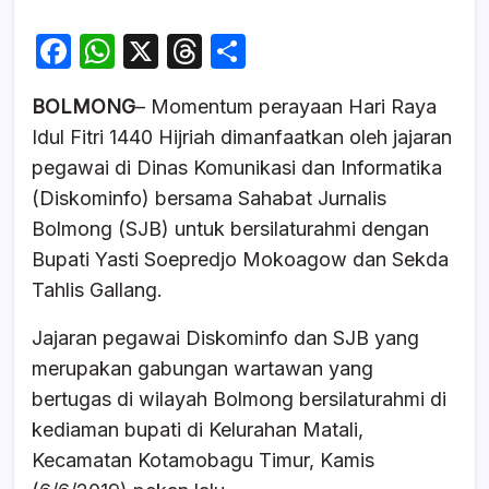
F
W
X
T
S
a
h
hr
h
BOLMONG
– Momentum perayaan Hari Raya
c
at
e
ar
Idul Fitri 1440 Hijriah dimanfaatkan oleh jajaran
e
s
a
e
pegawai di Dinas Komunikasi dan Informatika
b
A
d
(Diskominfo) bersama Sahabat Jurnalis
o
p
s
Bolmong (SJB) untuk bersilaturahmi dengan
o
p
Bupati Yasti Soepredjo Mokoagow dan Sekda
k
Tahlis Gallang.
Jajaran pegawai Diskominfo dan SJB yang
merupakan gabungan wartawan yang
bertugas di wilayah Bolmong bersilaturahmi di
kediaman bupati di Kelurahan Matali,
Kecamatan Kotamobagu Timur, Kamis