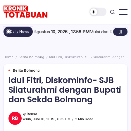
Skip
to
content
Berita
Kronik
Terkini
Totabuan
hari
Senin, Agustus 10, 2026 , 12:56 PM
Mulai dari Rumah Sakit hin
Daily News
ini
Kronik
Totabuan
Home
Berita Bolmong
Idul Fitri, Diskominfo- SJB Silaturahmi dengan Bupati dan Sekda Bolmong
/
/
Berita Bolmong
Idul Fitri, Diskominfo- SJB
Silaturahmi dengan Bupati
dan Sekda Bolmong
By
Rensa
Senin, Juni 10, 2019 , 6:35 PM
2 Min Read