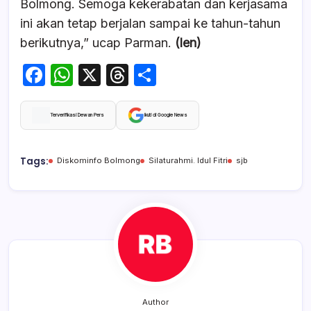
Bolmong. Semoga kekerabatan dan kerjasama
ini akan tetap berjalan sampai ke tahun-tahun
berikutnya,” ucap Parman.
(len)
F
W
X
T
S
a
h
hr
h
c
at
e
ar
Terverifikasi Dewan Pers
Ikuti di Google News
e
s
a
e
b
A
d
Tags:
Diskominfo Bolmong
Silaturahmi. Idul Fitri
sjb
o
p
s
o
p
k
Author