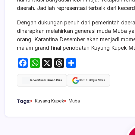
daerah. Jadilah representasi terbaik dari kecerd
Dengan dukungan penuh dari pemerintah daera
diharapkan melahirkan generasi muda Muba y
orang. Karantina Desember akan menjadi mom
malam grand final penobatan Kuyung Kupek M
F
W
X
T
S
a
h
hr
h
c
at
e
ar
Terverifikasi Dewan Pers
Ikuti di Google News
e
s
a
e
b
A
d
Tags:
Kuyang Kupek
Muba
o
p
s
o
p
k