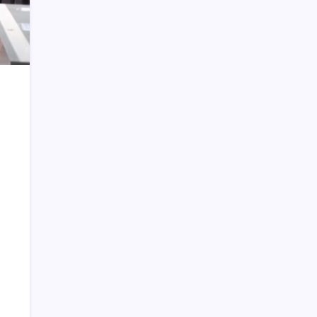
Pertambangan dan Kejahatan
Lingkungan
Konferkab PWI Bolsel, Sintya Berpesan
Jaga Integritas, Kekompakan, dan
Marwah Organisasi
Video ‘Panas’ Vanessa Angel Banyak
Dicari. Ada Durasi Panjang dan 1 Menit
Wanita Gemuk Setelah Menikah karena
Seks?
Gubernur Olly Ibadah Bersama Jemaat
GMIBM