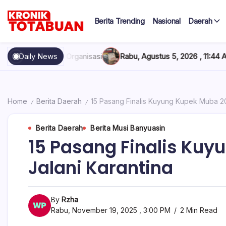
Skip
to
Berita Trending
Nasional
Daerah
content
Berita
Kronik
Terkini
hari
Totabuan
Organisasi
Daily News
Rabu, Agustus 5, 2026 , 11:44 AM
Anak Kadis Dishu
ini
Kronik
Totabuan
Home
Berita Daerah
15 Pasang Finalis Kuyung Kupek Muba 20
/
/
Berita Daerah
Berita Musi Banyuasin
15 Pasang Finalis Kuy
Jalani Karantina
By
Rzha
Rabu, November 19, 2025 , 3:00 PM
2 Min Read