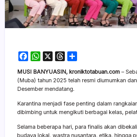
F
W
X
T
S
a
h
hr
h
MUSI BANYUASIN, kroniktotabuan.com
– Seb
c
at
e
ar
(Muba) tahun 2025 telah resmi diumumkan dan
e
s
a
e
Desember mendatang.
b
A
d
o
p
s
Karantina menjadi fase penting dalam rangkaia
dibimbing untuk mengikuti berbagai kelas, pelati
o
p
k
Selama beberapa hari, para finalis akan dibeka
budaya lokal, wastra nusantara, etika, hingga