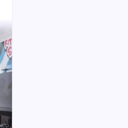
Tersangka Cabul di Kecamatan
Amurang Berhasil Dibekuk Polisi
Anggota DPRD Kotamobagu Herdy
Korompot Kembali Diperiksa Polisi,
Dugaan Penipuan Rp300 Juta
Hampir 3 Tahun di BNI, RKUD Bolmong
Resmi Dipindah ke BSG
Polisi Hentikan Dugaan Aktivitas PETI
PT SMG di Tanoyan Selatan, Lima
Excavator dan Operator Diamankan
Weny Gaib Hadiri Seminar Hukum
Kejati Sulut, Soroti Penindakan Korupsi