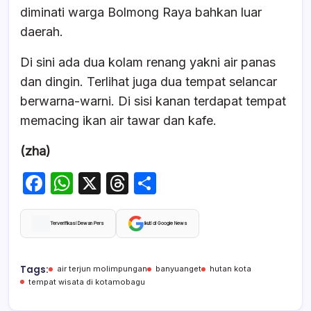
diminati warga Bolmong Raya bahkan luar
daerah.
Di sini ada dua kolam renang yakni air panas
dan dingin. Terlihat juga dua tempat selancar
berwarna-warni. Di sisi kanan terdapat tempat
memacing ikan air tawar dan kafe.
(zha)
F
W
X
T
S
a
h
hr
h
c
at
e
ar
Terverifikasi Dewan Pers
Ikuti di Google News
e
s
a
e
b
A
d
Tags:
air terjun molimpungan
banyuanget
hutan kota
tempat wisata di kotamobagu
o
p
s