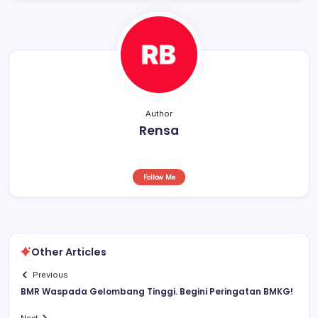
o
p
k
Author
Rensa
Follow Me
Other Articles
Previous
BMR Waspada Gelombang Tinggi. Begini Peringatan BMKG!