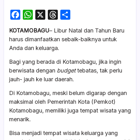
F
W
X
T
S
a
h
hr
h
KOTAMOBAGU
– Libur Natal dan Tahun Baru
c
at
e
ar
harus dimanfaatkan sebaik-baiknya untuk
e
s
a
e
Anda dan keluarga.
b
A
d
Bagi yang berada di Kotamobagu, jika ingin
o
p
s
berwisata dengan
budget
tebatas, tak perlu
o
p
jauh- jauh ke luar daerah.
k
Di Kotamobagu, meski belum digarap dengan
maksimal oleh Pemerintah Kota (Pemkot)
Kotamobagu, memiliki juga tempat wisata yang
menarik.
Bisa menjadi tempat wisata keluarga yang