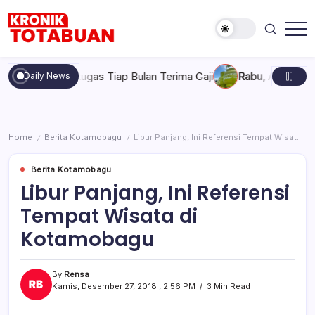
Skip
to
content
Berita
Kronik
Terkini
Totabuan
hari
ah Bertugas Tiap Bulan Terima Gaji
Rabu, Agustus 5, 2026 , 
Daily News
ini
Kronik
Totabuan
Home
Berita Kotamobagu
Libur Panjang, Ini Referensi Tempat Wisata di Kotamobagu
/
/
Berita Kotamobagu
Libur Panjang, Ini Referensi
Tempat Wisata di
Kotamobagu
By
Rensa
Kamis, Desember 27, 2018 , 2:56 PM
3 Min Read