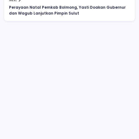
Next
Perayaan Natal Pemkab Bolmong, Yasti Doakan Gubernur
dan Wagub Lanjutkan Pimpin Sulut
Polisi Belum Beri Penjelasan Soal
Penindakan PETI PT SMG di Tanoyan
Selatan, Excavator Diamankan di Polsek
Lolayan