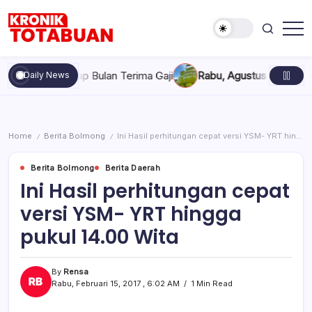
Skip
to
content
Berita
Kronik
Terkini
Totabuan
hari
Bertugas Tiap Bulan Terima Gaji
Rabu, Agustus 5, 2026 , 7:3
Daily News
ini
Kronik
Totabuan
Home
Berita Bolmong
Ini Hasil perhitungan cepat versi YSM- YRT hingga pukul 14.00 Wita
/
/
Berita Bolmong
Berita Daerah
Ini Hasil perhitungan cepat
versi YSM- YRT hingga
pukul 14.00 Wita
By
Rensa
Rabu, Februari 15, 2017 , 6:02 AM
1 Min Read