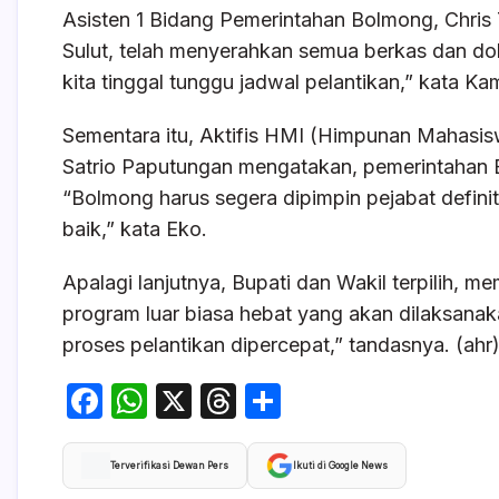
Asisten 1 Bidang Pemerintahan Bolmong, Chr
Sulut, telah menyerahkan semua berkas dan d
kita tinggal tunggu jadwal pelantikan,” kata Ka
Sementara itu, Aktifis HMI (Himpunan Mahas
Satrio Paputungan mengatakan, pemerintahan Bo
“Bolmong harus segera dipimpin pejabat defini
baik,” kata Eko.
Apalagi lanjutnya, Bupati dan Wakil terpilih, m
program luar biasa hebat yang akan dilaksanaka
proses pelantikan dipercepat,” tandasnya. (ahr
F
W
X
T
S
a
h
hr
h
c
at
e
ar
Terverifikasi Dewan Pers
Ikuti di Google News