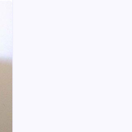
Video Pelajar SMA Ciuman Bibir di
Lapangan Kotamobagu Beredar di
Facebook
CPNS Kotamobagu Terhitung 1 April
Bupati Boltim Pimpin Upacara
Pemindahan Bendera Pusaka
Pj. Walikota Kotamobagu Irup Upacara
Peringatan Hari OTDA, Hari Kartini serta
Apel Korpri Pemkot Kotamobagu
Polisi Hentikan Dugaan Aktivitas PETI
PT SMG di Tanoyan Selatan, Lima