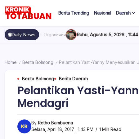
Skip
to
Berita Trending
Nasional
Daerah
content
Berita
Kronik
Terkini
hari
Totabuan
isasi
Daily News
Rabu, Agustus 5, 2026 , 11:44 AM
Anak Kadis Dishub Bol
ini
Kronik
Totabuan
Home
Berita Bolmong
Pelantikan Yasti-Yanny Menyesuaikan 
/
/
Berita Bolmong
Berita Daerah
Pelantikan Yasti-Yan
Mendagri
By
Retho Bambuena
Selasa, April 18, 2017 , 1:43 PM
1 Min Read