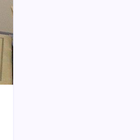
Excavator dan Operator Diamankan
Pemkot Kotamobagu Tegaskan Tenaga
Kontrak Tak Dapat THR
Atasi Kelangkaan Minyak Goreng,
Pemkab Boltim Gelar Pasar Murah di
Kecamatan Modayag Barat
Manado Banjir, Banyak Warga BMR
Terjebak
Tingkat Kesembuhan di Sulut
Meningkat, Warga Diimbau Tetap Taat
Prokes