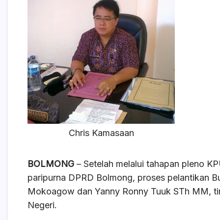
e
s
a
e
b
A
d
o
p
s
o
p
k
Chris Kamasaan
BOLMONG
– Setelah melalui tahapan pleno K
paripurna DPRD Bolmong, proses pelantikan Bupa
Mokoagow dan Yanny Ronny Tuuk STh MM, tin
Negeri.