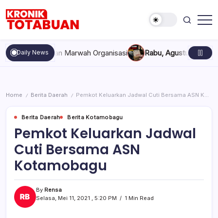
Skip
to
content
Berita
Kronik
Terkini
Totabuan
hari
ompakan, dan Marwah Organisasi
Rabu, Agustus 5, 2026 , 11:
Daily News
ini
Kronik
Totabuan
Home
Berita Daerah
Pemkot Keluarkan Jadwal Cuti Bersama ASN Kotamobagu
/
/
Berita Daerah
Berita Kotamobagu
Pemkot Keluarkan Jadwal
Cuti Bersama ASN
Kotamobagu
By
Rensa
Selasa, Mei 11, 2021 , 5:20 PM
1 Min Read