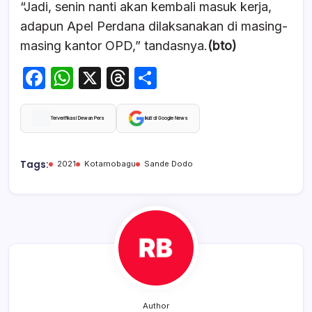
“Jadi, senin nanti akan kembali masuk kerja,
adapun Apel Perdana dilaksanakan di masing-
masing kantor OPD,” tandasnya.
(bto)
F
W
X
T
S
a
h
hr
h
c
at
e
ar
Terverifikasi Dewan Pers
Ikuti di Google News
e
s
a
e
b
A
d
Tags:
2021
Kotamobagu
Sande Dodo
o
p
s
o
p
k
Author