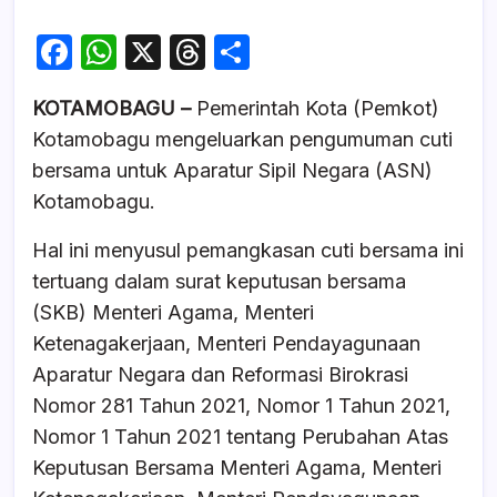
F
W
X
T
S
a
h
hr
h
KOTAMOBAGU –
Pemerintah Kota (Pemkot)
c
at
e
ar
Kotamobagu mengeluarkan pengumuman cuti
e
s
a
e
bersama untuk Aparatur Sipil Negara (ASN)
b
A
d
Kotamobagu.
o
p
s
Hal ini menyusul pemangkasan cuti bersama ini
o
p
tertuang dalam surat keputusan bersama
k
(SKB) Menteri Agama, Menteri
Ketenagakerjaan, Menteri Pendayagunaan
Aparatur Negara dan Reformasi Birokrasi
Nomor 281 Tahun 2021, Nomor 1 Tahun 2021,
Nomor 1 Tahun 2021 tentang Perubahan Atas
Keputusan Bersama Menteri Agama, Menteri