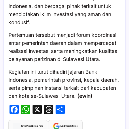
Indonesia, dan berbagai pihak terkait untuk
menciptakan iklim investasi yang aman dan
kondusif.
Pertemuan tersebut menjadi forum koordinasi
antar pemerintah daerah dalam mempercepat
realisasi investasi serta meningkatkan kualitas
pelayanan perizinan di Sulawesi Utara.
Kegiatan ini turut dihadiri jajaran Bank
Indonesia, pemerintah provinsi, kepala daerah,
serta pimpinan instansi terkait dari kabupaten
dan kota se-Sulawesi Utara.
(ewin)
F
W
X
T
S
a
h
hr
h
c
at
e
ar
Terverifikasi Dewan Pers
Ikuti di Google News