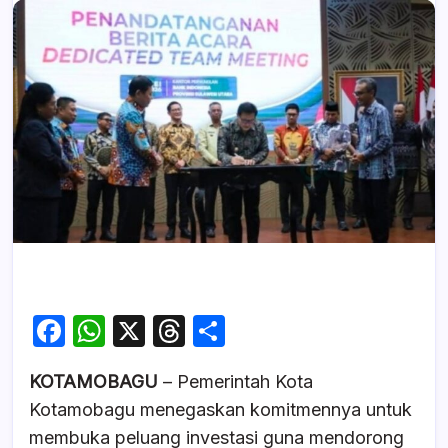
F
W
X
T
S
a
h
hr
h
KOTAMOBAGU
– Pemerintah Kota
c
at
e
ar
Kotamobagu menegaskan komitmennya untuk
e
s
a
e
membuka peluang investasi guna mendorong