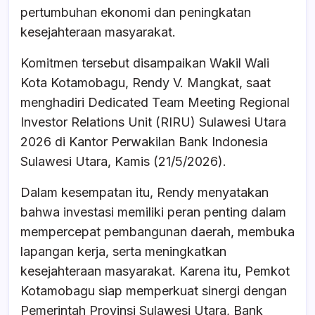
b
A
d
pertumbuhan ekonomi dan peningkatan
o
p
s
kesejahteraan masyarakat.
o
p
Komitmen tersebut disampaikan Wakil Wali
k
Kota Kotamobagu, Rendy V. Mangkat, saat
menghadiri Dedicated Team Meeting Regional
Investor Relations Unit (RIRU) Sulawesi Utara
2026 di Kantor Perwakilan Bank Indonesia
Sulawesi Utara, Kamis (21/5/2026).
Dalam kesempatan itu, Rendy menyatakan
bahwa investasi memiliki peran penting dalam
mempercepat pembangunan daerah, membuka
lapangan kerja, serta meningkatkan
kesejahteraan masyarakat. Karena itu, Pemkot
Kotamobagu siap memperkuat sinergi dengan
Pemerintah Provinsi Sulawesi Utara, Bank