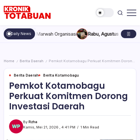
Skip
to
content
Berita
Kronik
Terkini
Totabuan
hari
kan, dan Marwah Organisasi
Rabu, Agustus 5, 2026 , 11:44 A
Daily News
ini
Kronik
Totabuan
Home
Berita Daerah
Pemkot Kotamobagu Perkuat Komitmen Dorong Investasi Daerah
/
/
Berita Daerah
Berita Kotamobagu
Pemkot Kotamobagu
Perkuat Komitmen Dorong
Investasi Daerah
By
Rzha
Kamis, Mei 21, 2026 , 4:41 PM
1 Min Read