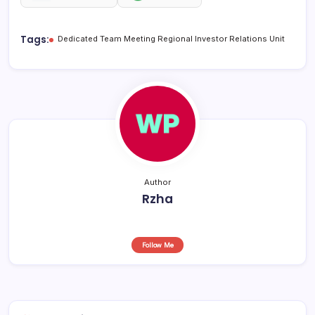
e
s
a
e
b
A
d
Tags:
Dedicated Team Meeting Regional Investor Relations Unit
o
p
s
o
p
k
Author
Rzha
Follow Me