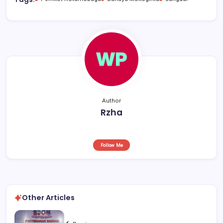
b
A
d
o
p
s
o
p
k
Author
Rzha
Follow Me
Other Articles