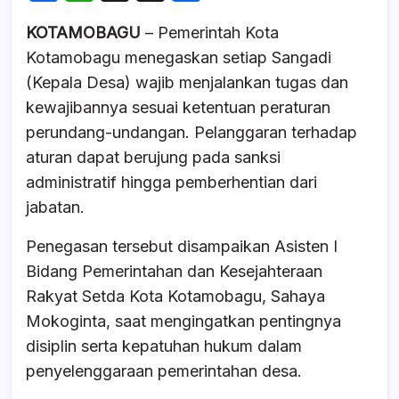
a
h
hr
h
KOTAMOBAGU
– Pemerintah Kota
c
at
e
ar
Kotamobagu menegaskan setiap Sangadi
e
s
a
e
(Kepala Desa) wajib menjalankan tugas dan
b
A
d
kewajibannya sesuai ketentuan peraturan
o
p
s
perundang-undangan. Pelanggaran terhadap
o
p
aturan dapat berujung pada sanksi
k
administratif hingga pemberhentian dari
jabatan.
Penegasan tersebut disampaikan Asisten I
Bidang Pemerintahan dan Kesejahteraan
Rakyat Setda Kota Kotamobagu, Sahaya
Mokoginta, saat mengingatkan pentingnya
disiplin serta kepatuhan hukum dalam
penyelenggaraan pemerintahan desa.