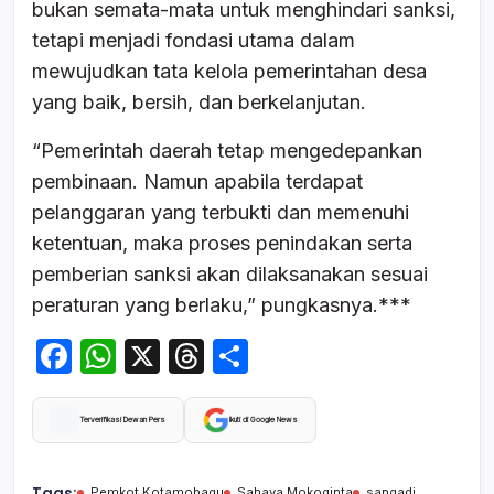
bukan semata-mata untuk menghindari sanksi,
tetapi menjadi fondasi utama dalam
mewujudkan tata kelola pemerintahan desa
yang baik, bersih, dan berkelanjutan.
“Pemerintah daerah tetap mengedepankan
pembinaan. Namun apabila terdapat
pelanggaran yang terbukti dan memenuhi
ketentuan, maka proses penindakan serta
pemberian sanksi akan dilaksanakan sesuai
peraturan yang berlaku,” pungkasnya.***
F
W
X
T
S
a
h
hr
h
c
at
e
ar
Terverifikasi Dewan Pers
Ikuti di Google News
e
s
a
e
Tags:
Pemkot Kotamobagu
Sahaya Mokoginta
sangadi