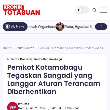
Skip
to
content
Berita
Kronik
Terkini
Totabuan
hari
, dan Marwah Organisasi
Rabu, Agustus 5, 2026 , 11:44 AM
An
Daily News
ini
Kronik
Totabuan
Home
Berita Daerah
Pemkot Kotamobagu Tegaskan Sangadi yang Langgar Aturan Terancam Diberhentikan
/
/
Berita Daerah
Berita Kotamobagu
Pemkot Kotamobagu
Tegaskan Sangadi yang
Langgar Aturan Terancam
Diberhentikan
By
Rzha
Kamis, Juni 25, 2026 , 5:42 PM
1 Min Read