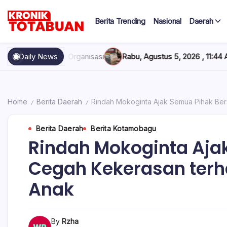
Skip
to
Berita Trending
Nasional
Daerah
content
Berita
Kronik
Terkini
hari
Totabuan
isasi
Daily News
Rabu, Agustus 5, 2026 , 11:44 AM
Anak Kadis Dishub Bol
ini
Kronik
Totabuan
Home
Berita Daerah
Rindah Mokoginta Ajak Semua Pihak Be
/
/
Berita Daerah
Berita Kotamobagu
Rindah Mokoginta Aja
Cegah Kekerasan ter
Anak
By
Rzha