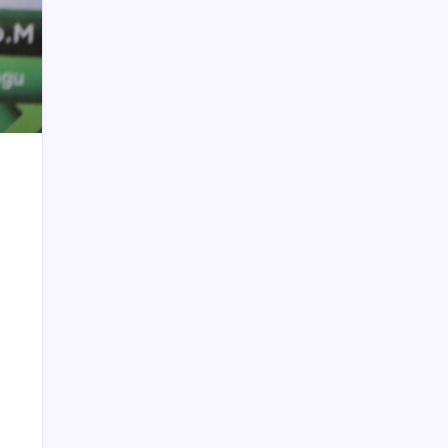
Taufik Mokoginta Pensiun, Asisten III
Jabat Plt Kepala Bappeda Bolmong
DPRD Bolsel Apresiasi Program
Pengentasan Pemukiman Kumuh
Warga Pesisir
Pj Bupati Bolmong Sidak Seluruh SKPD
Peringatan HUT ke-67 Bolmong
Ditiadakan