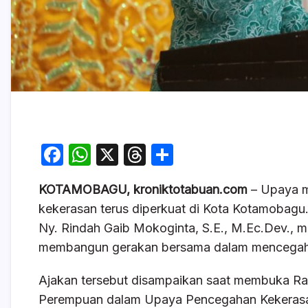
F
W
X
T
S
a
h
hr
h
KOTAMOBAGU, kroniktotabuan.com
– Upaya m
c
at
e
ar
kekerasan terus diperkuat di Kota Kotamobag
e
s
a
e
Ny. Rindah Gaib Mokoginta, S.E., M.Ec.Dev., 
b
A
d
membangun gerakan bersama dalam mencegah 
o
p
s
Ajakan tersebut disampaikan saat membuka Rap
o
p
Perempuan dalam Upaya Pencegahan Kekerasan