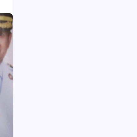
Video Pelajar SMA Ciuman Bibir di
Lapangan Kotamobagu Beredar di
Facebook
Wabup Deddy Minta ASN Bolsel Bijak
Kelola Keuangan, Hindari Pinjol dan Judi
Online
Manado Banjir, Banyak Warga BMR
Terjebak
Upai Potensi Pengembangan
Agrowisata
CPNS Kotamobagu Terhitung 1 April