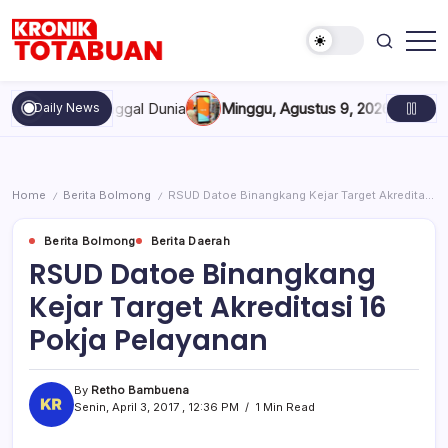
Skip
to
content
Berita
Kronik
Terkini
Totabuan
hari
nam Meninggal Dunia
Minggu, Agustus 9, 2026 , 11:40 AM
Kred
Daily News
ini
Kronik
Totabuan
Home
Berita Bolmong
RSUD Datoe Binangkang Kejar Target Akreditasi 16 Pokja Pelayanan
/
/
Berita Bolmong
Berita Daerah
RSUD Datoe Binangkang
Kejar Target Akreditasi 16
Pokja Pelayanan
By
Retho Bambuena
Senin, April 3, 2017 , 12:36 PM
1 Min Read