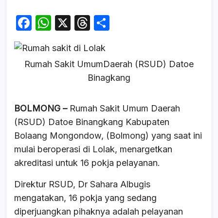
F
W
X
T
S
a
h
hr
h
c
at
e
ar
Rumah Sakit UmumDaerah (RSUD) Datoe
e
s
a
e
Binagkang
b
A
d
o
p
s
BOLMONG –
Rumah Sakit Umum Daerah
o
p
(RSUD) Datoe Binangkang Kabupaten
k
Bolaang Mongondow, (Bolmong) yang saat ini
mulai beroperasi di Lolak, menargetkan
akreditasi untuk 16 pokja pelayanan.
Direktur RSUD, Dr Sahara Albugis
mengatakan, 16 pokja yang sedang
diperjuangkan pihaknya adalah pelayanan