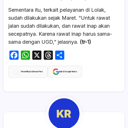
Sementara itu, terkait pelayanan di Lolak,
sudah dilakukan sejak Maret. “Untuk rawat
jalan sudah dilakukan, dan rawat inap akan
secepatnya. Karena rawat inap harus sama-
sama dengan UGD,” jelasnya.
(tr-1)
F
W
X
T
S
a
h
hr
h
c
at
e
ar
Terverifikasi Dewan Pers
Ikuti di Google News
e
s
a
e
b
A
d
o
p
s
o
p
k