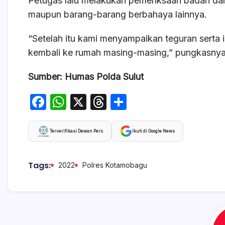
Petugas lalu melakukan pemeriksaan badan dan
maupun barang-barang berbahaya lainnya.
“Setelah itu kami menyampaikan teguran serta
kembali ke rumah masing-masing,” pungkasnya
Sumber: Humas Polda Sulut
F
W
X
T
S
a
h
hr
h
c
at
e
ar
Terverifikasi Dewan Pers
Ikuti di Google News
e
s
a
e
b
A
d
Tags:
2022
Polres Kotamobagu
o
p
s
o
p
k