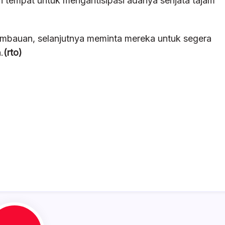
 tempat untuk mengantisipasi adanya senjata tajam
 imbauan, selanjutnya meminta mereka untuk segera
.
(rto)