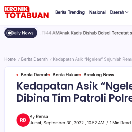
Skip
to
Berita Trending
Nasional
Daerah
content
Berita
Kronik
Terkini
hari
Totabuan
, 2026 , 11:44 AM
Daily News
Anak Kadis Dishub Bolsel Tercatat sebagai Sopir
ini
Kronik
Totabuan
Home
Berita Daerah
Kedapatan Asik “Ngelem” Sejumlah Remaj
/
/
Berita Daerah
Berita Hukum
Breaking News
Kedapatan Asik “Nge
Dibina Tim Patroli Po
By
Rensa
Jumat, September 30, 2022 , 10:52 AM
1 Min Read