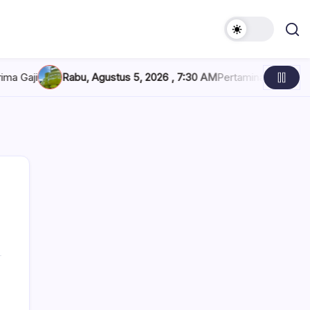
Rabu, Agustus 5, 2026 , 7:30 AM
Pertamina Tambah Pasokan LPG 3