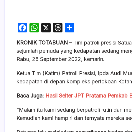
F
W
X
T
S
a
h
hr
h
KRONIK TOTABUAN –
Tim patroli presisi Sa
c
at
e
ar
sejumlah pemuda yang kedapatan sedang meng
e
s
a
e
Rabu, 28 September 2022, kemarin.
b
A
d
o
p
s
Ketua Tim (Katim) Patroli Presisi, Ipda Audi 
kedapatan di depan kompleks pertokoan Kota
o
p
k
Baca Juga:
Hasil Selter JPT Pratama Pemkab
“Malam itu kami sedang berpatroli rutin dan m
Kemudian kami hampiri dan ternyata mereka sed