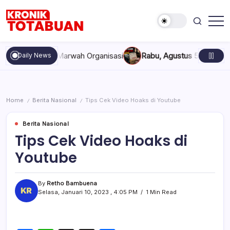
Skip
to
content
Berita
Kronik
Terkini
Totabuan
hari
kan, dan Marwah Organisasi
Rabu, Agustus 5, 2026 , 11:44 A
Daily News
ini
Kronik
Totabuan
Home
Berita Nasional
Tips Cek Video Hoaks di Youtube
/
/
Berita Nasional
Tips Cek Video Hoaks di
Youtube
By
Retho Bambuena
Selasa, Januari 10, 2023 , 4:05 PM
1 Min Read