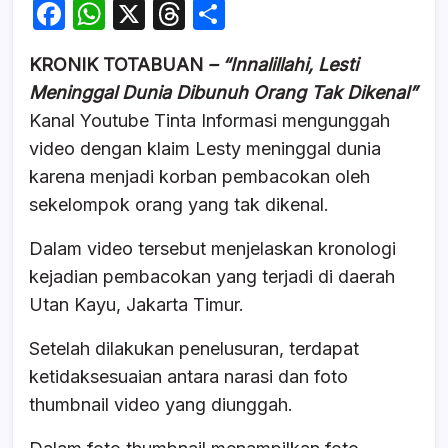
F
W
X
T
S
a
h
hr
h
KRONIK TOTABUAN
– “Innalillahi, Lesti
c
at
e
ar
Meninggal Dunia Dibunuh Orang Tak Dikenal”
e
s
a
e
Kanal Youtube Tinta Informasi mengunggah
b
A
d
video dengan klaim Lesty meninggal dunia
o
p
s
karena menjadi korban pembacokan oleh
o
p
sekelompok orang yang tak dikenal.
k
Dalam video tersebut menjelaskan kronologi
kejadian pembacokan yang terjadi di daerah
Utan Kayu, Jakarta Timur.
Setelah dilakukan penelusuran, terdapat
ketidaksesuaian antara narasi dan foto
thumbnail video yang diunggah.