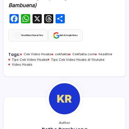
Bambuena)
F
W
X
T
S
a
h
hr
h
c
at
e
ar
Terverifikasi Dewan Pers
Ikuti di Google News
e
s
a
e
b
A
d
Tags:
Cek Video Hoaks
cekfakta
Cekfakta.com
headline
Tips Cek Video Hoaks
Tips Cek Video Hoaks di Youtube
o
p
s
Video Hoaks
o
p
k
Author