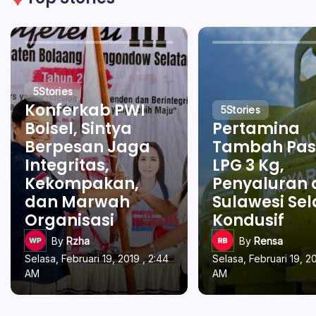
5
Stories
Konferkab PWI
5
Stories
Bolsel, Sintya
Pertamina
Berpesan Jaga
Tambah Pas
Integritas,
LPG 3 Kg,
Kekompakan,
Penyaluran 
dan Marwah
Sulawesi Se
Organisasi
Kondusif
By
Rzha
By
Rensa
Selasa, Februari 19, 2019 , 2:44
Selasa, Februari 19, 20
AM
AM