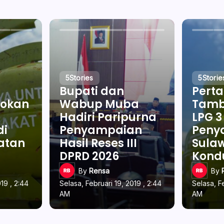
5
Stories
5
Storie
Bupati dan
Pert
okan
Wabup Muba
Tamb
Hadiri Paripurna
LPG 3
di
Penyampaian
Penya
latan
Hasil Reses III
Sulaw
DPRD 2026
Kond
By
Rensa
By
19 , 2:44
Selasa, Februari 19, 2019 , 2:44
Selasa, F
AM
AM