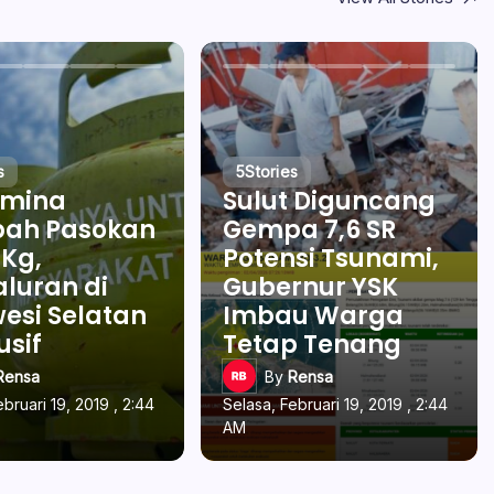
s
5
Stories
amina
Sulut Diguncang
ah Pasokan
Gempa 7,6 SR
 Kg,
Potensi Tsunami,
luran di
Gubernur YSK
esi Selatan
Imbau Warga
usif
Tetap Tenang
Rensa
By
Rensa
ebruari 19, 2019 , 2:44
Selasa, Februari 19, 2019 , 2:44
AM