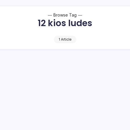
Browse Tag
12 kios ludes
1 Article
cil Ludes
oyowa Kecil, Kecamatan Kotamobagu Selatan, Selasa (19/2/2019)
kerugian material dari peristiwa ini…