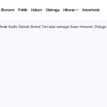
Ekonomi
Politik
Hukum
Olahraga
Hiburan
Advertorial
sel Tercatat sebagai Sopir Honorer, Diduga Tak Pernah Bertugas T
 Tercatat
Diduga Tak
lan Terima
 mencuat di lingkungan
el). Kepala Dinas
n diduga mengangkat anak