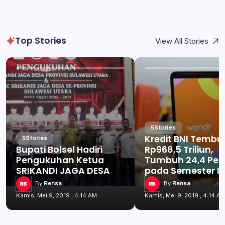
Top Stories
View All Stories
5
Stories
Kredit BNI Tembu
5
Stories
Bupati Bolsel Hadiri
Rp968,5 Triliun,
Pengukuhan Ketua
Tumbuh 24,4 Per
SRIKANDI JAGA DESA
pada Semester I 
By
Rensa
By
Rensa
Kamis, Mei 9, 2019 , 4:14 AM
Kamis, Mei 9, 2019 , 4:14 A