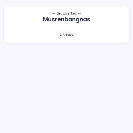
Browse Tag
Musrenbangnas
2 Articles
Musrenbangnas, Bolsel Dorong
Penanggulangan Kemiskinan
2 Min Read
By
Retho Bambuena
BOLSEL- Bupati Bolaang Mongondow Selatan, Iskandar
Kamaru, menghadiri Musyawarah Perencanaan