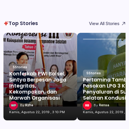
Top Stories
View All Stories
5
Stories
Konferkab PWI Bolsel,
5
Stories
Sintya Berpesan Jaga
Pertamina Tamb
Integritas,
Pasokan LPG 3 Kg
Kekompakan, dan
Penyaluran di Su
Marwah Organisasi
Selatan Kondusif
By
Rzha
By
Rensa
Kamis, Agustus 22, 2019 , 3:10 PM
Kamis, Agustus 22, 2019 , 3