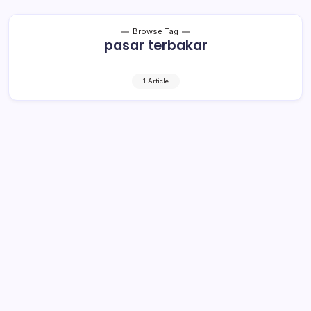
Browse Tag
pasar terbakar
1 Article
Miliaran Rupiah Kerugian Akibat
Kebakaran Pasar Serasi. Begini
Rinciannya!
1 Min Read
By
Rensa
KOTAMOBAGU– Pemerintah Kota (Pemkot)
Kotamobagu melalui Dinas Perdagangan Koperasi dan