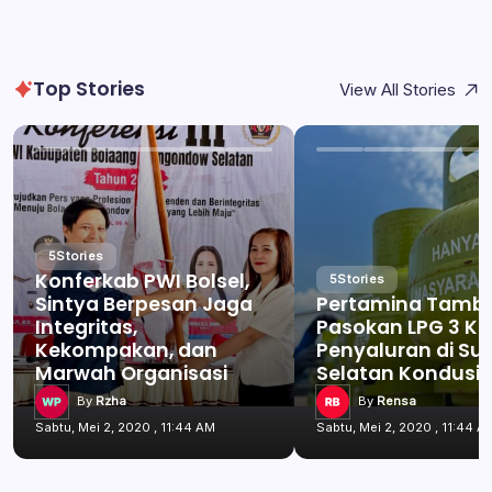
Top Stories
View All Stories
5
Stories
Konferkab PWI Bolsel,
5
Stories
Sintya Berpesan Jaga
Pertamina Tamb
Integritas,
Pasokan LPG 3 Kg
Kekompakan, dan
Penyaluran di Su
Marwah Organisasi
Selatan Kondusif
By
Rzha
By
Rensa
Sabtu, Mei 2, 2020 , 11:44 AM
Sabtu, Mei 2, 2020 , 11:44 A