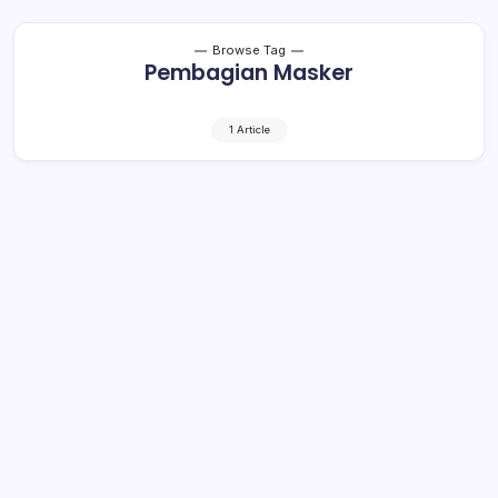
Browse Tag
Pembagian Masker
1 Article
Pemerintah Desa Tanoyan Selatan
Bagikan 3.000 Masker pada
Masyarakat dan Vitamin untuk
Lansia
2 Min Read
By
Retho Bambuena