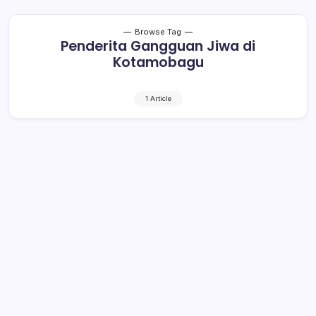
Browse Tag
Penderita Gangguan Jiwa di
Kotamobagu
1 Article
Ratusan Warga Derita Gangguan
Jiwa. Begini Tindakan Dinkes
Kotamobagu!
1 Min Read
By
Rensa
KOTAMOBAGU– Ratusan warga Kota Kotamobagu