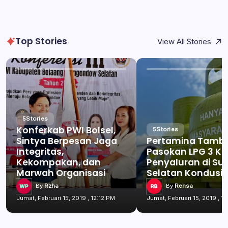
Top Stories
View All Stories
5
Stories
Konferkab PWI Bolsel,
5
Stories
Sintya Berpesan Jaga
Pertamina Tamb
Integritas,
Pasokan LPG 3 Kg
Kekompakan, dan
Penyaluran di Su
Marwah Organisasi
Selatan Kondusif
By
Rzha
By
Rensa
Jumat, Februari 15, 2019 , 12:12 PM
Jumat, Februari 15, 2019 , 1