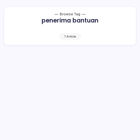
Browse Tag
penerima bantuan
1 Article
Di Mopusi Yasti Dapati Ada Warga
yang Baru Satu Kali Terima Bantuan.
Ternyata Ini Penyebabnya!
1 Min Read
By
Rensa
BOLMONG– Strategi turun langsung mendengar keluh
kesah masyarakat dalam menghadapi pandemi Covid-19