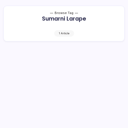
Browse Tag
Sumarni Larape
1 Article
Sinulingga Jabat Cabcari Dumoga-
Bolsel, Sumarni Promosi ke Kejati
Sulut
1 Min Read
By
Rensa
KOTAMOBAGU– Mutasi jabatan terjadi di lingkungan
Kejaksaan Negeri (Kejari) Kotamobagu. Jumat