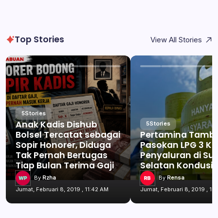
Top Stories
View All Stories
5
Stories
Anak Kadis Dishub
5
Stories
Bolsel Tercatat sebagai
Pertamina Tamb
Sopir Honorer, Diduga
Pasokan LPG 3 Kg
Tak Pernah Bertugas
Penyaluran di Su
Tiap Bulan Terima Gaji
Selatan Kondusif
By
Rzha
By
Rensa
Jumat, Februari 8, 2019 , 11:42 AM
Jumat, Februari 8, 2019 , 11