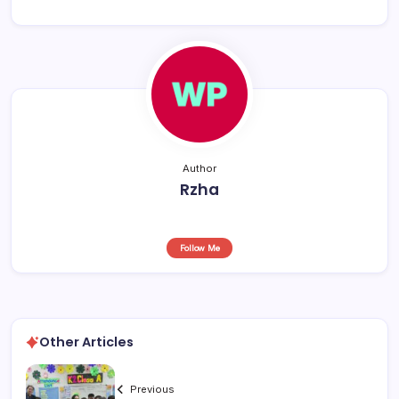
o
p
s
o
p
k
Author
Rzha
Follow Me
Other Articles
Previous