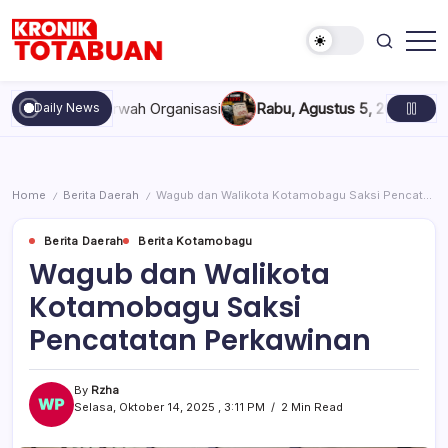
Skip
to
content
Berita
Kronik
Terkini
Totabuan
hari
 dan Marwah Organisasi
Rabu, Agustus 5, 2026 , 11:44 AM
Anak
Daily News
ini
Kronik
Totabuan
Home
Berita Daerah
Wagub dan Walikota Kotamobagu Saksi Pencatatan Perkawinan
/
/
Berita Daerah
Berita Kotamobagu
Wagub dan Walikota
Kotamobagu Saksi
Pencatatan Perkawinan
By
Rzha
Selasa, Oktober 14, 2025 , 3:11 PM
2 Min Read