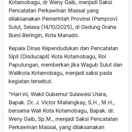
b
A
d
Kotamobagu, dr Weny Gaib, menjadi Saksi
o
p
s
Pencatatan Perkawinan Massal yang
o
p
dilaksanakan Pemerintah Provinsi (Pemprov)
k
Sulut, Selasa (14/10/2025), di Gedung Graha
Bumi Beringin, Kota Manado.
Kepala Dinas Kependudukan dan Pencatatan
Sipil (Disducapil) Kota Kotamobagu, Roi
Paputungan, memberkan jika Wagub Sulut dan
Walikota Kotamobagu, menjadi saksi pada
kegiatan tersebut.
“Hari ini, Wakil Gubernur Sulawesi Utara,
Bapak. Dr. J. Victor Mailangkay, S.H., M.H.,
bersama Wali Kota Kotamobagu, Bapak. dr.
Weny Gaib, Sp.M., menjadi Saksi Pencatatan
Perkawinan Massal, yang dilaksanakan