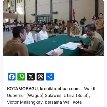
F
W
X
T
S
a
h
hr
h
KOTAMOBAGU, kroniktotabuan.com
– Wakil
c
at
e
ar
Gubernur (Wagub) Sulawesi Utara (Sulut),
e
s
a
e
Victor Mailangkay, bersama Wali Kota