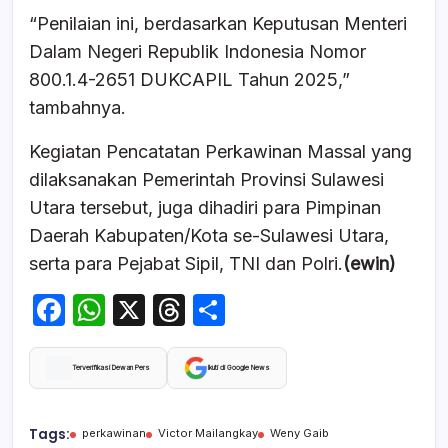
“Penilaian ini, berdasarkan Keputusan Menteri
Dalam Negeri Republik Indonesia Nomor
800.1.4-2651 DUKCAPIL Tahun 2025,”
tambahnya.
Kegiatan Pencatatan Perkawinan Massal yang
dilaksanakan Pemerintah Provinsi Sulawesi
Utara tersebut, juga dihadiri para Pimpinan
Daerah Kabupaten/Kota se-Sulawesi Utara,
serta para Pejabat Sipil, TNI dan Polri.
(ewin)
F
W
X
T
S
a
h
hr
h
c
at
e
ar
Terverifikasi Dewan Pers
Ikuti di Google News
e
s
a
e
b
A
d
Tags:
perkawinan
Victor Mailangkay
Weny Gaib