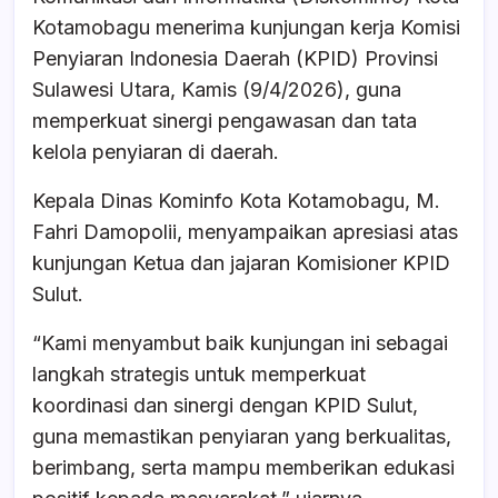
e
s
a
e
Kotamobagu menerima kunjungan kerja Komisi
b
A
d
Penyiaran Indonesia Daerah (KPID) Provinsi
o
p
s
Sulawesi Utara, Kamis (9/4/2026), guna
o
p
memperkuat sinergi pengawasan dan tata
k
kelola penyiaran di daerah.
Kepala Dinas Kominfo Kota Kotamobagu, M.
Fahri Damopolii, menyampaikan apresiasi atas
kunjungan Ketua dan jajaran Komisioner KPID
Sulut.
“Kami menyambut baik kunjungan ini sebagai
langkah strategis untuk memperkuat
koordinasi dan sinergi dengan KPID Sulut,
guna memastikan penyiaran yang berkualitas,
berimbang, serta mampu memberikan edukasi