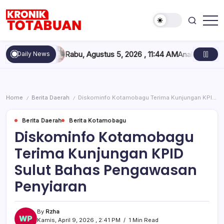
Skip
to
content
Berita
Kronik
Terkini
Totabuan
hari
sasi
Rabu, Agustus 5, 2026 , 11:44 AM
Anak Kadis Dishub Bolse
Daily News
ini
Kronik
Totabuan
Home
Berita Daerah
Diskominfo Kotamobagu Terima Kunjungan KPID Sulut Bahas Pengawasan Penyiaran
/
/
Berita Daerah
Berita Kotamobagu
Diskominfo Kotamobagu
Terima Kunjungan KPID
Sulut Bahas Pengawasan
Penyiaran
By
Rzha
Kamis, April 9, 2026 , 2:41 PM
1 Min Read