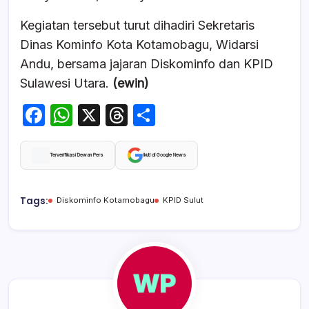
Kegiatan tersebut turut dihadiri Sekretaris
Dinas Kominfo Kota Kotamobagu, Widarsi
Andu, bersama jajaran Diskominfo dan KPID
Sulawesi Utara.
(ewin)
F
W
X
T
S
a
h
hr
h
c
at
e
ar
Terverifikasi Dewan Pers
Ikuti di Google News
e
s
a
e
b
A
d
Tags:
Diskominfo Kotamobagu
KPID Sulut
o
p
s
o
p
k