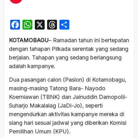
F
W
X
T
S
a
h
hr
h
KOTAMOBAGU
– Ramadan tahun ini bertepatan
c
at
e
ar
dengan tahapan Pilkada serentak yang sedang
e
s
a
e
berjalan. Tahapan yang sedang berlangsung
b
A
d
adalah kampanye.
o
p
s
Dua pasangan calon (Paslon) di Kotamobagu,
o
p
masing-masing Tatong Bara- Nayodo
k
Koerniawan (TBNK) dan Jainuddin Damopolii-
Suharjo Makalalag (JaDi-Jo), seperti
mengendurkan aktivitas kampanye mereka di
siang hari sesuai jadwal yang diberikan Komisi
Pemilihan Umum (KPU).