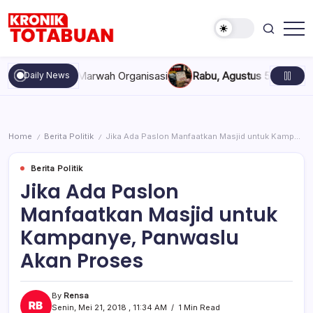
Skip
to
content
Berita
Kronik
Terkini
Totabuan
hari
akan, dan Marwah Organisasi
Rabu, Agustus 5, 2026 , 11:44 A
Daily News
ini
Kronik
Totabuan
Home
Berita Politik
Jika Ada Paslon Manfaatkan Masjid untuk Kampanye, Panwaslu Akan Proses
/
/
Berita Politik
Jika Ada Paslon
Manfaatkan Masjid untuk
Kampanye, Panwaslu
Akan Proses
By
Rensa
Senin, Mei 21, 2018 , 11:34 AM
1 Min Read