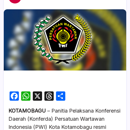
F
W
X
T
S
a
h
hr
h
KOTAMOBAGU
– Panitia Pelaksana Konferensi
c
at
e
ar
Daerah (Konferda) Persatuan Wartawan
e
s
a
e
Indonesia (PWI) Kota Kotamobagu resmi