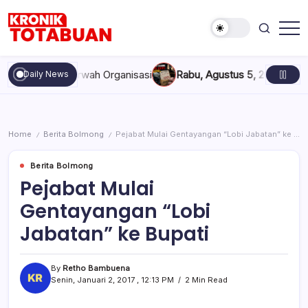
Skip
to
content
Berita
Kronik
Terkini
Totabuan
hari
, dan Marwah Organisasi
Rabu, Agustus 5, 2026 , 11:44 AM
Ana
Daily News
ini
Kronik
Totabuan
Home
Berita Bolmong
Pejabat Mulai Gentayangan “Lobi Jabatan” ke Bupati
/
/
Berita Bolmong
Pejabat Mulai
Gentayangan “Lobi
Jabatan” ke Bupati
By
Retho Bambuena
Senin, Januari 2, 2017 , 12:13 PM
2 Min Read