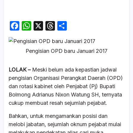
F
W
X
T
S
a
h
hr
h
c
at
e
ar
Pengisian OPD baru Januari 2017
e
s
a
e
b
A
d
LOLAK –
Meski belum ada kepastian jadwal
o
p
s
pengisian Organisasi Perangkat Daerah (OPD)
o
p
dan rotasi kabinet oleh Penjabat (Pj) Bupati
k
Bolmong Adrianus Nixon Watung SH, ternyata
cukup membuat resah sejumlah pejabat.
Bahkan, untuk mengamankan posisi dan
melobi jabatan, sejumlah oknum pejabat mulai
melakukan pendekatan alias cari muka