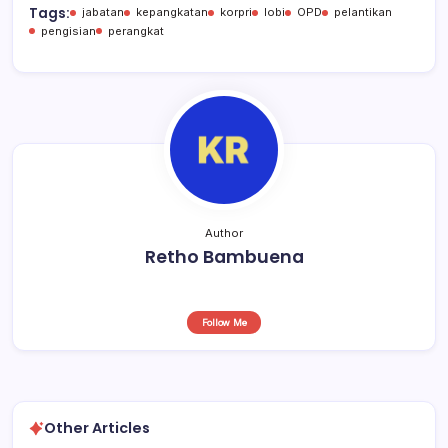
b
A
d
Tags:
jabatan
kepangkatan
korpri
lobi
OPD
pelantikan
pengisian
perangkat
o
p
s
o
p
k
Author
Retho Bambuena
Follow Me
Other Articles