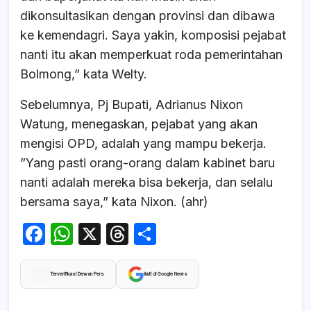
dikonsultasikan dengan provinsi dan dibawa
ke kemendagri. Saya yakin, komposisi pejabat
nanti itu akan memperkuat roda pemerintahan
Bolmong,” kata Welty.
Sebelumnya, Pj Bupati, Adrianus Nixon
Watung, menegaskan, pejabat yang akan
mengisi OPD, adalah yang mampu bekerja.
”Yang pasti orang-orang dalam kabinet baru
nanti adalah mereka bisa bekerja, dan selalu
bersama saya,” kata Nixon. (ahr)
F
W
X
T
S
a
h
hr
h
c
at
e
ar
Terverifikasi Dewan Pers
Ikuti di Google News
e
s
a
e