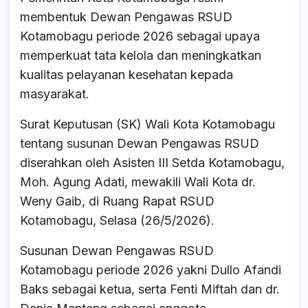
e
s
a
e
membentuk Dewan Pengawas RSUD
b
A
d
Kotamobagu periode 2026 sebagai upaya
o
p
s
memperkuat tata kelola dan meningkatkan
o
p
kualitas pelayanan kesehatan kepada
k
masyarakat.
Surat Keputusan (SK) Wali Kota Kotamobagu
tentang susunan Dewan Pengawas RSUD
diserahkan oleh Asisten III Setda Kotamobagu,
Moh. Agung Adati, mewakili Wali Kota dr.
Weny Gaib, di Ruang Rapat RSUD
Kotamobagu, Selasa (26/5/2026).
Susunan Dewan Pengawas RSUD
Kotamobagu periode 2026 yakni Dullo Afandi
Baks sebagai ketua, serta Fenti Miftah dan dr.