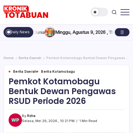
Skip
to
content
Berita
Kronik
Terkini
Totabuan
hari
ninggal Dunia
Minggu, Agustus 9, 2026 , 11:40 AM
Kredit BNI 
Daily News
ini
Kronik
Totabuan
Home
Berita Daerah
Pemkot Kotamobagu Bentuk Dewan Pengawas RSUD Periode 2026
/
/
Berita Daerah
Berita Kotamobagu
Pemkot Kotamobagu
Bentuk Dewan Pengawas
RSUD Periode 2026
By
Rzha
Selasa, Mei 26, 2026 , 10:21 PM
1 Min Read