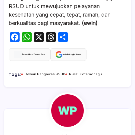
RSUD untuk mewujudkan pelayanan
kesehatan yang cepat, tepat, ramah, dan
berkualitas bagi masyarakat.
(ewin)
F
W
X
T
S
a
h
hr
h
c
at
e
ar
Terverifikasi Dewan Pers
Ikuti di Google News
e
s
a
e
b
A
d
Tags:
Dewan Pengawas RSUD
RSUD Kotamobagu
o
p
s
o
p
k